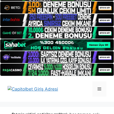
İçeriğe
atla
Menü