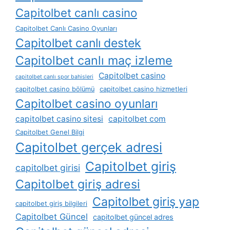
Capitolbet canlı casino
Capitolbet Canlı Casino Oyunları
Capitolbet canlı destek
Capitolbet canlı maç izleme
Capitolbet casino
capitolbet canlı spor bahisleri
capitolbet casino bölümü
capitolbet casino hizmetleri
Capitolbet casino oyunları
capitolbet casino sitesi
capitolbet com
Capitolbet Genel Bilgi
Capitolbet gerçek adresi
Capitolbet giriş
capitolbet girisi
Capitolbet giriş adresi
Capitolbet giriş yap
capitolbet giriş bilgileri
Capitolbet Güncel
capitolbet güncel adres