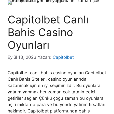
Capitolbet Canlı
Bahis Casino
Oyunları
Eylül 13, 2023
Yazarı:
Capitolbet
Capitolbet canlı bahis casino oyunları Capitolbet
Canlı Bahis Siteleri, casino oyunlarında
kazanmak için en iyi seçiminizdir. Bu oyunlara
yatırım yapmak her zaman çok tatmin edici
getiriler sağlar. Çünkü çoğu zaman bu oyunlara
aşırı miktarda para ve bu yönde yatırım fırsatları
hakimdir. Capitolbet platformunda bahis