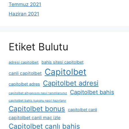
Temmuz 2021
Haziran 2021
Etiket Bulutu
bahis sitesi capitolbet
adresi capitolbet
Capitolbet
canli capitolbet
Capitolbet adresi
capitolbet adres
Capitolbet bahis
capitolbet altyapısını nasıl tanımlarsınız
capitolbet bahis kuponu nasıl hazırlanır
Capitolbet bonus
capitolbet canli
capitolbet canli maç izle
Capitolbet canlı bahis