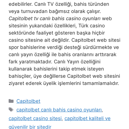
edebilirler. Canlı TV özelliği, bahis türünden
veya turnuvadan bağımsız olarak çalışır.
Capitolbet tv canlı bahis casino oyunları
web
sitesinin yukarıdaki özellikleri, Türk casino
sektöründe faaliyet gösteren başka hiçbir
casino sitesine ait değildir. Capitolbet web sitesi
spor bahislerine verdiği desteği sürdürmekte ve
canlı yayın özelliği ile bahis oranlarını arttırarak
fark yaratmaktadır. Canlı Yayın özelliğini
kullanarak bahislerini takip etmek isteyen
bahisçiler, üye değillerse Capitolbet web sitesini
ziyaret ederek üyelik işlemlerini tamamlamalıdır.
Kategoriler
Capitolbet
Etiketler
capitolbet canlı bahis casino oyunları
,
capitolbet casino sitesi
,
capitolbet kaliteli ve
güvenilir bir sitedir