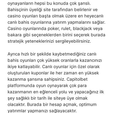
oynayanların hepsi bu konuda çok şanslı.
Bahisçinin üyeliği site tarafından belirlenir ve
casino oyunları başta olmak üzere en heyecanlı
canlı bahis oyunlarına yatırım yapmalarını sağlar.
Casino oyunlarında poker, rulet, blackjack veya
bakara gibi seçeneklerden birini seçerek burada
stratejik yeteneklerinizi sergileyebilirsiniz.
Ayrıca hızlı bir şekilde kaybetmediğiniz canlı
bahis oyunları çok yüksek oranlarla kazancınızı
ikiye katlayabilir. Canlı oyunlar için özel olarak
oluşturulan kuponlar ile her zaman en yüksek
kazanma şansına sahipsiniz. Capitolbet
platformunda oyun oynayarak çok para
kazanmanın en eğlenceli yolu ve yapacağınız ilk
şey sağlıklı bir tarih ile siteye üye olmak
olacaktır. Burada bir hesap açmak, optimum
yatırımlar yapmanızı sağlayacaktır.