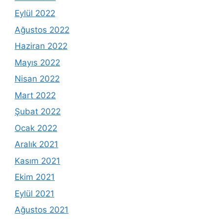
Eylül 2022
Ağustos 2022
Haziran 2022
Mayıs 2022
Nisan 2022
Mart 2022
Şubat 2022
Ocak 2022
Aralık 2021
Kasım 2021
Ekim 2021
Eylül 2021
Ağustos 2021