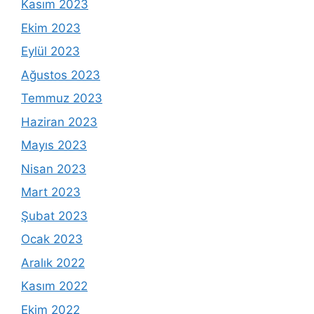
Kasım 2023
Ekim 2023
Eylül 2023
Ağustos 2023
Temmuz 2023
Haziran 2023
Mayıs 2023
Nisan 2023
Mart 2023
Şubat 2023
Ocak 2023
Aralık 2022
Kasım 2022
Ekim 2022