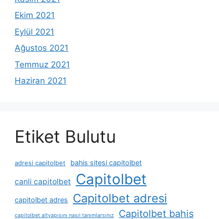
Ekim 2021
Eylül 2021
Ağustos 2021
Temmuz 2021
Haziran 2021
Etiket Bulutu
bahis sitesi capitolbet
adresi capitolbet
Capitolbet
canli capitolbet
Capitolbet adresi
capitolbet adres
Capitolbet bahis
capitolbet altyapısını nasıl tanımlarsınız