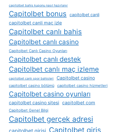
capitolbet bahis kuponu nasıl hazırlanır
Capitolbet bonus
capitolbet canli
capitolbet canli maç izle
Capitolbet canlı bahis
Capitolbet canlı casino
Capitolbet Canlı Casino Oyunları
Capitolbet canlı destek
Capitolbet canlı maç izleme
Capitolbet casino
capitolbet canlı spor bahisleri
capitolbet casino bölümü
capitolbet casino hizmetleri
Capitolbet casino oyunları
capitolbet casino sitesi
capitolbet com
Capitolbet Genel Bilgi
Capitolbet gerçek adresi
Capitolbet giriş
capitolbet girisi