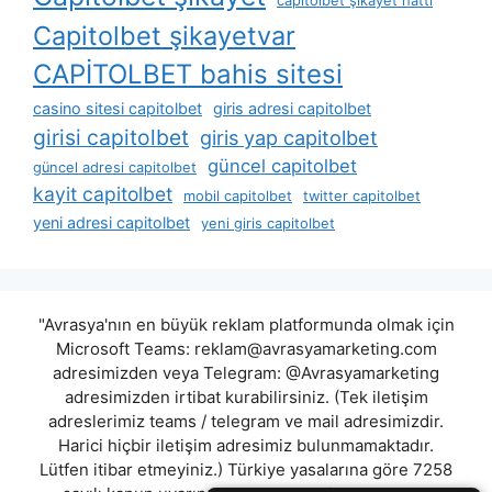
capitolbet şikayet hattı
Capitolbet şikayetvar
CAPİTOLBET bahis sitesi
casino sitesi capitolbet
giris adresi capitolbet
girisi capitolbet
giris yap capitolbet
güncel capitolbet
güncel adresi capitolbet
kayit capitolbet
mobil capitolbet
twitter capitolbet
yeni adresi capitolbet
yeni giris capitolbet
"Avrasya'nın en büyük reklam platformunda olmak için
Microsoft Teams:
reklam@avrasyamarketing.com
adresimizden veya Telegram: @Avrasyamarketing
adresimizden irtibat kurabilirsiniz. (Tek iletişim
adreslerimiz teams / telegram ve mail adresimizdir.
Harici hiçbir iletişim adresimiz bulunmamaktadır.
Lütfen itibar etmeyiniz.) Türkiye yasalarına göre 7258