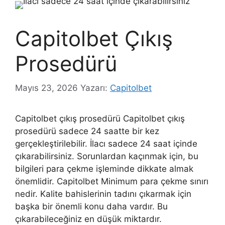
Capitolbet Çıkış
Prosedürü
Mayıs 23, 2026
Yazarı:
Capitolbet
Capitolbet çıkış prosedürü Capitolbet çıkış
prosedürü sadece 24 saatte bir kez
gerçekleştirilebilir. İlacı sadece 24 saat içinde
çıkarabilirsiniz. Sorunlardan kaçınmak için, bu
bilgileri para çekme işleminde dikkate almak
önemlidir. Capitolbet Minimum para çekme sınırı
nedir. Kalite bahislerinin tadını çıkarmak için
başka bir önemli konu daha vardır. Bu
çıkarabileceğiniz en düşük miktardır.