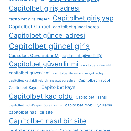
Capitolbet giriş adresi
Capitolbet giriş yap
capitolbet giriş bilgileri
Capitolbet Güncel
capitolbet güncel adres
Capitolbet güncel adresi
Capitolbet güncel giriş
Capitolbet Güvenilebilir Mi
capitolbet güvenilirliği
Capitolbet güvenilir mi
capitolbet güvenirlik
capitolbet güvenlir mi
capitolbet i̇le kazanmak çok kolay
Capitolbet kaydol
capitolbet katılabilmek i̇çin mevcut adresiniz
Capitolbet kayıt
Capitolbet Kaydı
Capitolbet kaç oldu
Capitolbet lisansı
capitolbet mobil uygulama
capitolbet mobil'e giriş ücreti var mı
capitolbet nasil bir site
Capitolbet nasıl bir site
capitolbet nasıl giriş yapılır
Capitolbet ortaklık programı