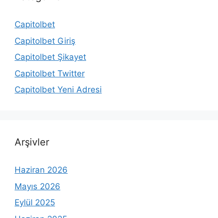
Capitolbet
Capitolbet Giriş
Capitolbet Şikayet
Capitolbet Twitter
Capitolbet Yeni Adresi
Arşivler
Haziran 2026
Mayıs 2026
Eylül 2025