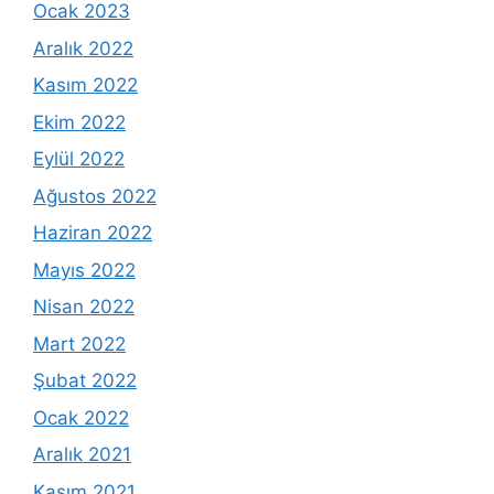
Ocak 2023
Aralık 2022
Kasım 2022
Ekim 2022
Eylül 2022
Ağustos 2022
Haziran 2022
Mayıs 2022
Nisan 2022
Mart 2022
Şubat 2022
Ocak 2022
Aralık 2021
Kasım 2021