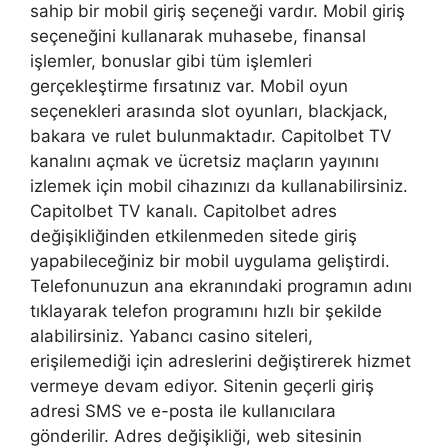
sahip bir mobil giriş seçeneği vardır. Mobil giriş
seçeneğini kullanarak muhasebe, finansal
işlemler, bonuslar gibi tüm işlemleri
gerçekleştirme fırsatınız var. Mobil oyun
seçenekleri arasında slot oyunları, blackjack,
bakara ve rulet bulunmaktadır. Capitolbet TV
kanalını açmak ve ücretsiz maçların yayınını
izlemek için mobil cihazınızı da kullanabilirsiniz.
Capitolbet TV kanalı. Capitolbet adres
değişikliğinden etkilenmeden sitede giriş
yapabileceğiniz bir mobil uygulama geliştirdi.
Telefonunuzun ana ekranındaki programın adını
tıklayarak telefon programını hızlı bir şekilde
alabilirsiniz. Yabancı casino siteleri,
erişilemediği için adreslerini değiştirerek hizmet
vermeye devam ediyor. Sitenin geçerli giriş
adresi SMS ve e-posta ile kullanıcılara
gönderilir. Adres değişikliği, web sitesinin