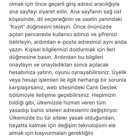
olmak için önce geçerli giriş adresi aracılığıyla
ana sayfayı ziyaret edin. Ana sayfanın sağ üst
köşesinde, dil seçeneğinin ve saatin yanındaki
“Kayıt” düğmesini tıklayın. Önce önünüzde
açılan pencerede kullanıcı adınızı ve şifrenizi
belirleyin, ardından e-posta adresinizi aynı anda
yazın. Kişisel bilgilerinizi doldurmak için İleri
düğmesine basın. Ardından bu bilgileri
onaylayın ve onayladıktan sonra açılacak
hesabınıza yatırın, oyunu oynayabilirsiniz. Üyelik
veya hesap işlemleri ile ilgili herhangi bir sorunla
karşılaşırsanız, web sitesindeki Canlı Destek
bölümüyle iletişime geçebilirsiniz. Hepimizin
bildiği gibi, ülkemizde hizmet veren tüm
yasadışı bahis siteleri adreslerini değiştiriyor.
Ülkemizde bu tür siteler yasak olduğundan,
hayatta kalmak için değişim teknolojisini ele
almak için başvurmaları gerektiğini