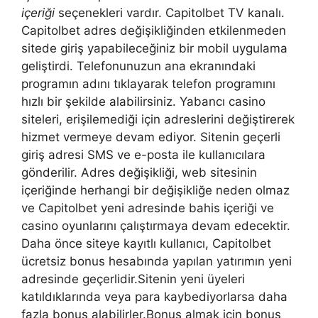
içeriği
seçenekleri vardır. Capitolbet TV kanalı.
Capitolbet adres değişikliğinden etkilenmeden
sitede giriş yapabileceğiniz bir mobil uygulama
geliştirdi. Telefonunuzun ana ekranındaki
programın adını tıklayarak telefon programını
hızlı bir şekilde alabilirsiniz. Yabancı casino
siteleri, erişilemediği için adreslerini değiştirerek
hizmet vermeye devam ediyor. Sitenin geçerli
giriş adresi SMS ve e-posta ile kullanıcılara
gönderilir. Adres değişikliği, web sitesinin
içeriğinde herhangi bir değişikliğe neden olmaz
ve Capitolbet yeni adresinde bahis içeriği ve
casino oyunlarını çalıştırmaya devam edecektir.
Daha önce siteye kayıtlı kullanıcı, Capitolbet
ücretsiz bonus hesabında yapılan yatırımın yeni
adresinde geçerlidir.Sitenin yeni üyeleri
katıldıklarında veya para kaybediyorlarsa daha
fazla bonus alabilirler.Bonus almak için bonus