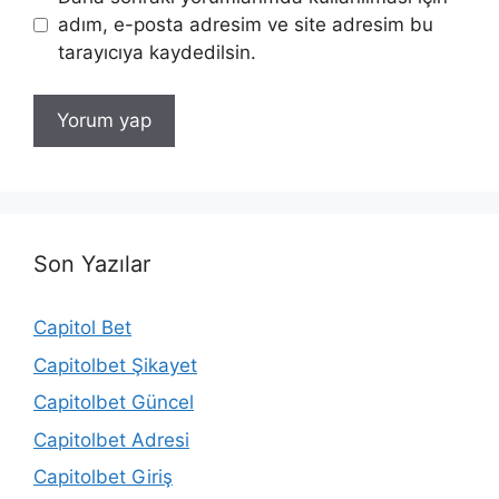
adım, e-posta adresim ve site adresim bu
tarayıcıya kaydedilsin.
Son Yazılar
Capitol Bet
Capitolbet Şikayet
Capitolbet Güncel
Capitolbet Adresi
Capitolbet Giriş