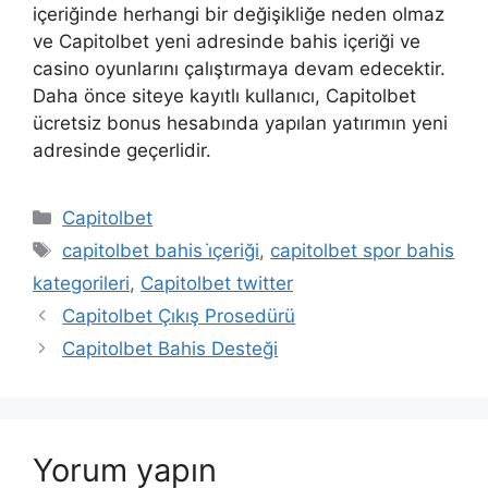
içeriğinde herhangi bir değişikliğe neden olmaz
ve Capitolbet yeni adresinde bahis içeriği ve
casino oyunlarını çalıştırmaya devam edecektir.
Daha önce siteye kayıtlı kullanıcı, Capitolbet
ücretsiz bonus hesabında yapılan yatırımın yeni
adresinde geçerlidir.
Kategoriler
Capitolbet
Etiketler
capitolbet bahis i̇çeriği
,
capitolbet spor bahis
kategorileri
,
Capitolbet twitter
Capitolbet Çıkış Prosedürü
Capitolbet Bahis Desteği
Yorum yapın