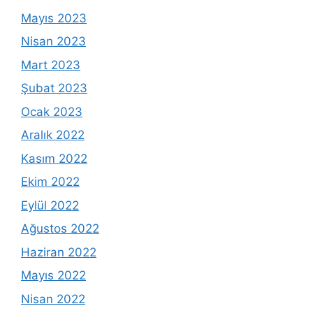
Mayıs 2023
Nisan 2023
Mart 2023
Şubat 2023
Ocak 2023
Aralık 2022
Kasım 2022
Ekim 2022
Eylül 2022
Ağustos 2022
Haziran 2022
Mayıs 2022
Nisan 2022