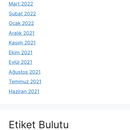
Mart 2022
Şubat 2022
Ocak 2022
Aralık 2021
Kasım 2021
Ekim 2021
Eylül 2021
Ağustos 2021
Temmuz 2021
Haziran 2021
Etiket Bulutu