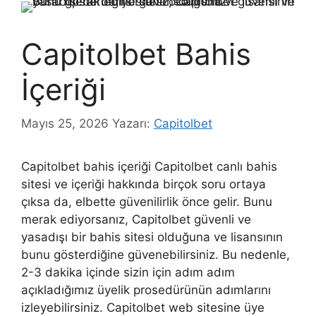
Capitolbet Bahis
İçeriği
Mayıs 25, 2026
Yazarı:
Capitolbet
Capitolbet bahis içeriği Capitolbet canlı bahis
sitesi ve içeriği hakkında birçok soru ortaya
çıksa da, elbette güvenilirlik önce gelir. Bunu
merak ediyorsanız, Capitolbet güvenli ve
yasadışı bir bahis sitesi olduğuna ve lisansının
bunu gösterdiğine güvenebilirsiniz. Bu nedenle,
2-3 dakika içinde sizin için adım adım
açıkladığımız üyelik prosedürünün adımlarını
izleyebilirsiniz. Capitolbet web sitesine üye