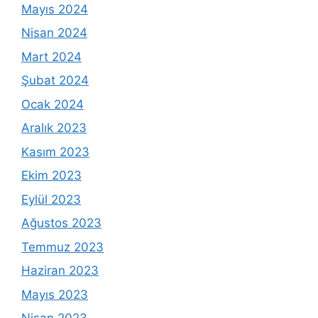
Mayıs 2024
Nisan 2024
Mart 2024
Şubat 2024
Ocak 2024
Aralık 2023
Kasım 2023
Ekim 2023
Eylül 2023
Ağustos 2023
Temmuz 2023
Haziran 2023
Mayıs 2023