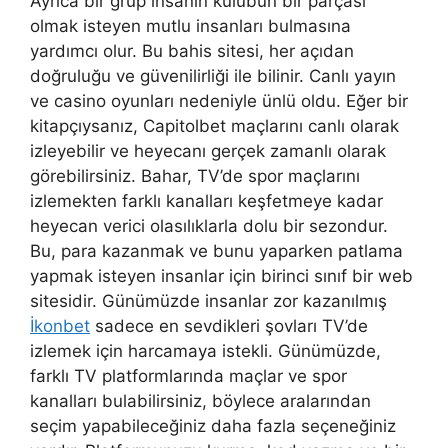
Ayrıca bir grup insanın kulübün bir parçası
olmak isteyen mutlu insanları bulmasına
yardımcı olur. Bu bahis sitesi, her açıdan
doğruluğu ve güvenilirliği ile bilinir. Canlı yayın
ve casino oyunları nedeniyle ünlü oldu. Eğer bir
kitapçıysanız, Capitolbet maçlarını canlı olarak
izleyebilir ve heyecanı gerçek zamanlı olarak
görebilirsiniz. Bahar, TV’de spor maçlarını
izlemekten farklı kanalları keşfetmeye kadar
heyecan verici olasılıklarla dolu bir sezondur.
Bu, para kazanmak ve bunu yaparken patlama
yapmak isteyen insanlar için birinci sınıf bir web
sitesidir. Günümüzde insanlar zor kazanılmış
İkonbet
sadece en sevdikleri şovları TV’de
izlemek için harcamaya istekli. Günümüzde,
farklı TV platformlarında maçlar ve spor
kanalları bulabilirsiniz, böylece aralarından
seçim yapabileceğiniz daha fazla seçeneğiniz