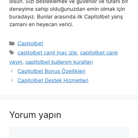
olsun. Sizi desteklemek ve güvenilir ve tutarlı bir
deneyime sahip olduğunuzdan emin olmak için
buradayız. Bunlar arasında ilk Capitolbet yarış
zamanı en heyecan verici.
Kategoriler
Capitolbet
Etiketler
capitolbet canli maç izle
,
capitolbet canlı
yayın
,
capitolbet kullanım kuralları
Capitolbet Bonus Özellikleri
Capitolbet Destek Hizmetleri
Yorum yapın
Yorum