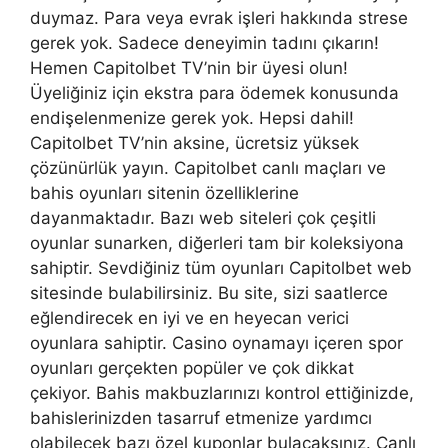
duymaz. Para veya evrak işleri hakkında strese
gerek yok. Sadece deneyimin tadını çıkarın!
Hemen Capitolbet TV’nin bir üyesi olun!
Üyeliğiniz için ekstra para ödemek konusunda
endişelenmenize gerek yok. Hepsi dahil!
Capitolbet TV’nin aksine, ücretsiz yüksek
çözünürlük yayın. Capitolbet canlı maçları ve
bahis oyunları sitenin özelliklerine
dayanmaktadır. Bazı web siteleri çok çeşitli
oyunlar sunarken, diğerleri tam bir koleksiyona
sahiptir. Sevdiğiniz tüm oyunları Capitolbet web
sitesinde bulabilirsiniz. Bu site, sizi saatlerce
eğlendirecek en iyi ve en heyecan verici
oyunlara sahiptir. Casino oynamayı içeren spor
oyunları gerçekten popüler ve çok dikkat
çekiyor. Bahis makbuzlarınızı kontrol ettiğinizde,
bahislerinizden tasarruf etmenize yardımcı
olabilecek bazı özel kuponlar bulacaksınız. Canlı