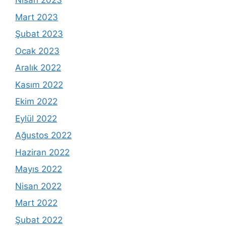
Nisan 2023
Mart 2023
Şubat 2023
Ocak 2023
Aralık 2022
Kasım 2022
Ekim 2022
Eylül 2022
Ağustos 2022
Haziran 2022
Mayıs 2022
Nisan 2022
Mart 2022
Şubat 2022