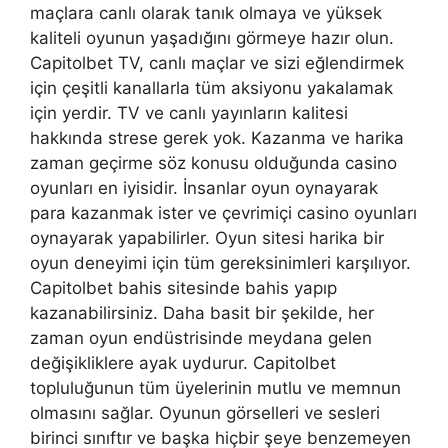
maçlara canlı olarak tanık olmaya ve yüksek
kaliteli oyunun yaşadığını görmeye hazır olun.
Capitolbet TV, canlı maçlar ve sizi eğlendirmek
için çeşitli kanallarla tüm aksiyonu yakalamak
için yerdir. TV ve canlı yayınların kalitesi
hakkında strese gerek yok. Kazanma ve harika
zaman geçirme söz konusu olduğunda casino
oyunları en iyisidir. İnsanlar oyun oynayarak
para kazanmak ister ve çevrimiçi casino oyunları
oynayarak yapabilirler. Oyun sitesi harika bir
oyun deneyimi için tüm gereksinimleri karşılıyor.
Capitolbet bahis sitesinde bahis yapıp
kazanabilirsiniz. Daha basit bir şekilde, her
zaman oyun endüstrisinde meydana gelen
değişikliklere ayak uydurur. Capitolbet
topluluğunun tüm üyelerinin mutlu ve memnun
olmasını sağlar. Oyunun görselleri ve sesleri
birinci sınıftır ve başka hiçbir şeye benzemeyen