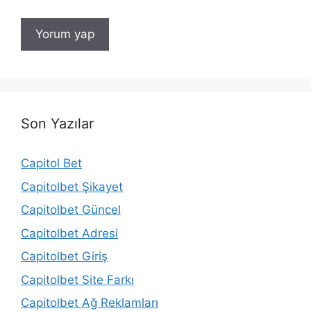
Son Yazılar
Capitol Bet
Capitolbet Şikayet
Capitolbet Güncel
Capitolbet Adresi
Capitolbet Giriş
Capitolbet Site Farkı
Capitolbet Ağ Reklamları