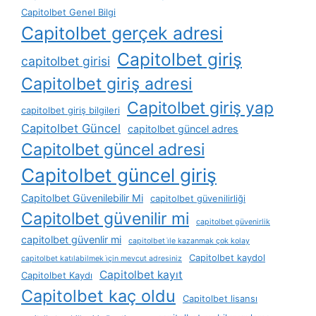
Capitolbet Genel Bilgi
Capitolbet gerçek adresi
Capitolbet giriş
capitolbet girisi
Capitolbet giriş adresi
Capitolbet giriş yap
capitolbet giriş bilgileri
Capitolbet Güncel
capitolbet güncel adres
Capitolbet güncel adresi
Capitolbet güncel giriş
Capitolbet Güvenilebilir Mi
capitolbet güvenilirliği
Capitolbet güvenilir mi
capitolbet güvenirlik
capitolbet güvenlir mi
capitolbet i̇le kazanmak çok kolay
Capitolbet kaydol
capitolbet katılabilmek i̇çin mevcut adresiniz
Capitolbet kayıt
Capitolbet Kaydı
Capitolbet kaç oldu
Capitolbet lisansı