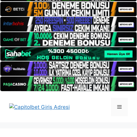
İçeriğe
atla
Menü