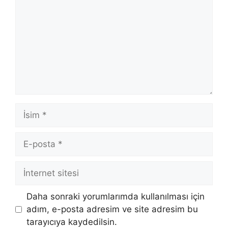
İsim
E-
posta
İnternet
sitesi
Daha sonraki yorumlarımda kullanılması için
adım, e-posta adresim ve site adresim bu
tarayıcıya kaydedilsin.