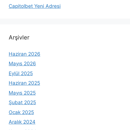
Capitolbet Yeni Adresi
Arşivler
Haziran 2026
Mayıs 2026
Eylül 2025
Haziran 2025
Mayıs 2025
Şubat 2025
Ocak 2025
Aralık 2024