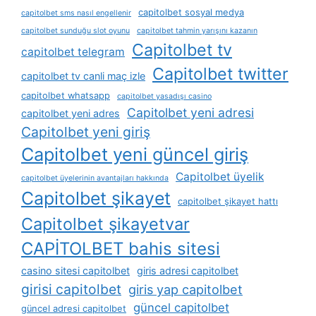
capitolbet sosyal medya
capitolbet sms nasıl engellenir
capitolbet sunduğu slot oyunu
capitolbet tahmin yarışını kazanın
Capitolbet tv
capitolbet telegram
Capitolbet twitter
capitolbet tv canli maç izle
capitolbet whatsapp
capitolbet yasadışı casino
Capitolbet yeni adresi
capitolbet yeni adres
Capitolbet yeni giriş
Capitolbet yeni güncel giriş
Capitolbet üyelik
capitolbet üyelerinin avantajları hakkında
Capitolbet şikayet
capitolbet şikayet hattı
Capitolbet şikayetvar
CAPİTOLBET bahis sitesi
casino sitesi capitolbet
giris adresi capitolbet
girisi capitolbet
giris yap capitolbet
güncel capitolbet
güncel adresi capitolbet