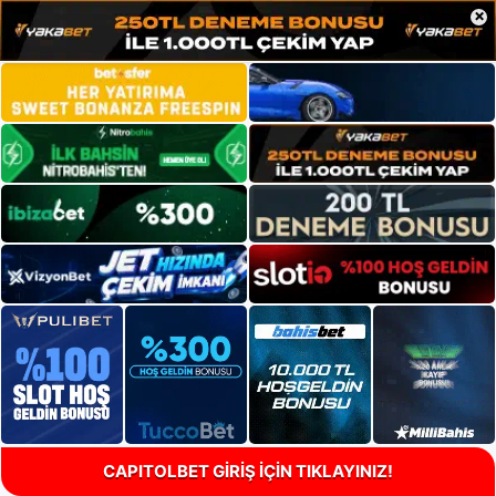
×
CAPITOLBET GİRİŞ İÇİN TIKLAYINIZ!