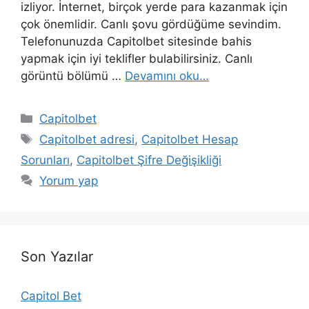
izliyor. İnternet, birçok yerde para kazanmak için
çok önemlidir. Canlı şovu gördüğüme sevindim.
Telefonunuzda Capitolbet sitesinde bahis
yapmak için iyi teklifler bulabilirsiniz. Canlı
görüntü bölümü …
Devamını oku…
Kategoriler
Capitolbet
Etiketler
Capitolbet adresi
,
Capitolbet Hesap
Sorunları
,
Capitolbet Şifre Değişikliği
Yorum yap
Son Yazılar
Capitol Bet