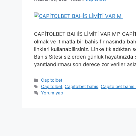
CAPİTOLBET BAHİS LİMİTİ VAR MI? CAPİT
olmak ve itimatla bir bahis firmasında ba
linkleri kullanabilirsiniz. Linke tıkladıkta
Bahis Sitesi sizlerden günlük hayatınızda sı
yanıtlandırması son derece zor veriler asl
Kategoriler
Capitolbet
Etiketler
Capitolbet
,
Capitolbet bahis
,
Capitolbet bahis l
Yorum yap