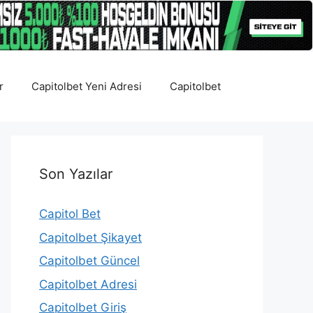
r
Capitolbet Yeni Adresi
Capitolbet
Son Yazılar
Capitol Bet
Capitolbet Şikayet
Capitolbet Güncel
Capitolbet Adresi
Capitolbet Giriş