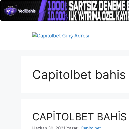
İçeriğe
atla
Capitolbet bahis l
CAPİTOLBET BAHİS 
Haziran 30, 2021
Yazarı:
Capitolbet