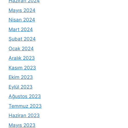
Haziran 2024
Mayıs 2024
Nisan 2024
Mart 2024
Şubat 2024
Ocak 2024
Aralık 2023
Kasım 2023
Ekim 2023
Eylül 2023
Ağustos 2023
Temmuz 2023
Haziran 2023
Mayıs 2023