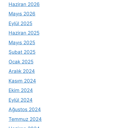
Haziran 2026
Mayıs 2026
Eylül 2025
Haziran 2025
Mayıs 2025
Şubat 2025
Ocak 2025
Aralık 2024
Kasım 2024
Ekim 2024
Eylül 2024
Ağustos 2024
Temmuz 2024