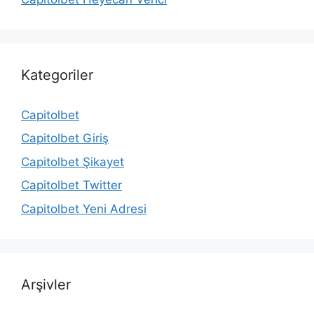
Kategoriler
Capitolbet
Capitolbet Giriş
Capitolbet Şikayet
Capitolbet Twitter
Capitolbet Yeni Adresi
Arşivler