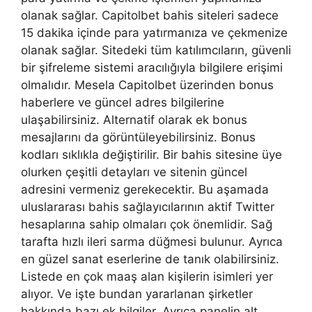
olanak sağlar. Capitolbet bahis siteleri sadece
15 dakika içinde para yatırmanıza ve çekmenize
olanak sağlar. Sitedeki tüm katılımcıların, güvenli
bir şifreleme sistemi aracılığıyla bilgilere erişimi
olmalıdır. Mesela Capitolbet üzerinden bonus
haberlere ve güncel adres bilgilerine
ulaşabilirsiniz. Alternatif olarak ek bonus
mesajlarını da görüntüleyebilirsiniz. Bonus
kodları sıklıkla değiştirilir. Bir bahis sitesine üye
olurken çeşitli detayları ve sitenin güncel
adresini vermeniz gerekecektir. Bu aşamada
uluslararası bahis sağlayıcılarının aktif Twitter
hesaplarına sahip olmaları çok önemlidir. Sağ
tarafta hızlı ileri sarma düğmesi bulunur. Ayrıca
en güzel sanat eserlerine de tanık olabilirsiniz.
Listede en çok maaş alan kişilerin isimleri yer
alıyor. Ve işte bundan yararlanan şirketler
hakkında bazı ek bilgiler. Ayrıca panelin alt