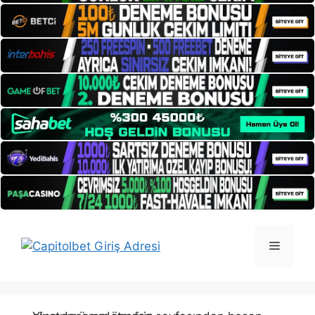
İçeriğe
atla
Menü