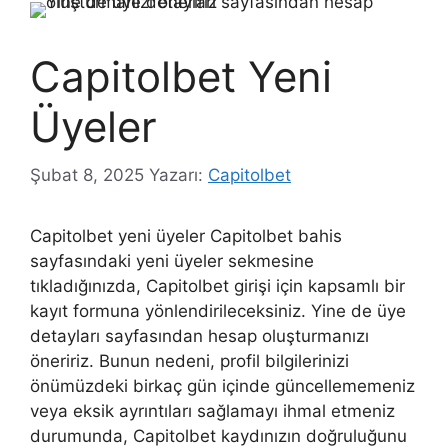
Capitolbet Yeni
Üyeler
Şubat 8, 2025
Yazarı:
Capitolbet
Capitolbet yeni üyeler Capitolbet bahis
sayfasındaki yeni üyeler sekmesine
tıkladığınızda, Capitolbet girişi için kapsamlı bir
kayıt formuna yönlendirileceksiniz. Yine de üye
detayları sayfasından hesap oluşturmanızı
öneririz. Bunun nedeni, profil bilgilerinizi
önümüzdeki birkaç gün içinde güncellememeniz
veya eksik ayrıntıları sağlamayı ihmal etmeniz
durumunda, Capitolbet kaydınızın doğruluğunu