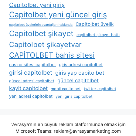
Capitolbet yeni giriş
Capitolbet yeni güncel giriş
Capitolbet üyelik
capitolbet üyelerinin avantajları hakkında
Capitolbet şikayet
capitolbet şikayet hattı
Capitolbet şikayetvar
CAPİTOLBET bahis sitesi
casino sitesi capitolbet
giris adresi capitolbet
girisi capitolbet
giris yap capitolbet
güncel capitolbet
güncel adresi capitolbet
kayit capitolbet
mobil capitolbet
twitter capitolbet
yeni adresi capitolbet
yeni giris capitolbet
"Avrasya'nın en büyük reklam platformunda olmak için
Microsoft Teams:
reklam@avrasyamarketing.com