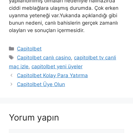
yapılandırılmış olmaları nedeniyle halihazırda
ciddi meblağlara ulaşmış durumda. Çok erken
uyanma yeteneği var.Yukarıda açıklandığı gibi
bunun nedeni, canlı bahislerin gerçek zamanlı
olayları ve sonuçları içermesidir.
Kategoriler
Capitolbet
Etiketler
Capitolbet canlı casino
,
capitolbet tv canli
maç izle
,
capitolbet yeni üyeler
Capitolbet Kolay Para Yatırma
Capitolbet Üye Olun
Yorum yapın
Yorum