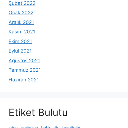
Şubat 2022
Ocak 2022
Aralık 2021
Kasım 2021
Ekim 2021
Eylül 2021
Ağustos 2021
Temmuz 2021
Haziran 2021
Etiket Bulutu
bahis sitesi capitolbet
adresi capitolbet