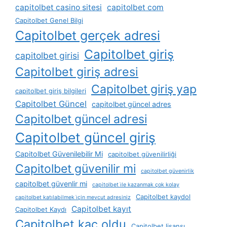
capitolbet casino sitesi
capitolbet com
Capitolbet Genel Bilgi
Capitolbet gerçek adresi
Capitolbet giriş
capitolbet girisi
Capitolbet giriş adresi
Capitolbet giriş yap
capitolbet giriş bilgileri
Capitolbet Güncel
capitolbet güncel adres
Capitolbet güncel adresi
Capitolbet güncel giriş
Capitolbet Güvenilebilir Mi
capitolbet güvenilirliği
Capitolbet güvenilir mi
capitolbet güvenirlik
capitolbet güvenlir mi
capitolbet i̇le kazanmak çok kolay
Capitolbet kaydol
capitolbet katılabilmek i̇çin mevcut adresiniz
Capitolbet kayıt
Capitolbet Kaydı
Capitolbet kaç oldu
Capitolbet lisansı