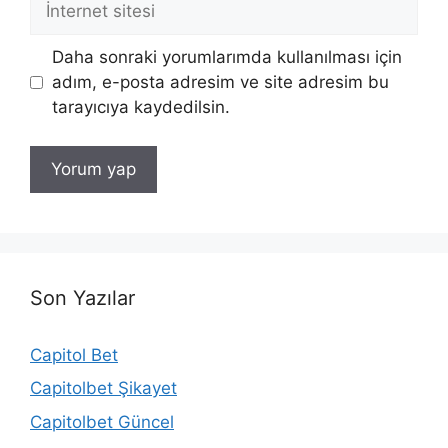
sitesi
Daha sonraki yorumlarımda kullanılması için
adım, e-posta adresim ve site adresim bu
tarayıcıya kaydedilsin.
Son Yazılar
Capitol Bet
Capitolbet Şikayet
Capitolbet Güncel