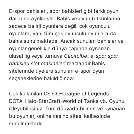
E-spor bahisleri, spor bahisleri gibi farklı oyun
dallarına ayrılmıştır. Bahis ve oyun tutkunlarına
sadece belirli oyunlara değil, çok oyunculu
oyunlara, yani tüm çok oyunculu oyunlara da
bahis sunulmaktadır. Ancak sunulan bahisler ve
oyunlar genellikle dünya çapında oynanan
ulusal lig veya turnuva
Capitolbet e-spor spor
bahisleri slot makineleri
maçlarıdır.Bahis
sitelerinde üyelere sunulan e-spor oyun
seçeneklerine bakıldığında:
Çok kullanılan CS GO-League of Legends-
DOTA-Halo-StarCraft-World of Tanks vb. Oyunu
izleyebilirsiniz. Tüm dünyada bilinen ve oynanan
bu oyunlar, online casino sitesi kalitesinde
sunulmaktadır.