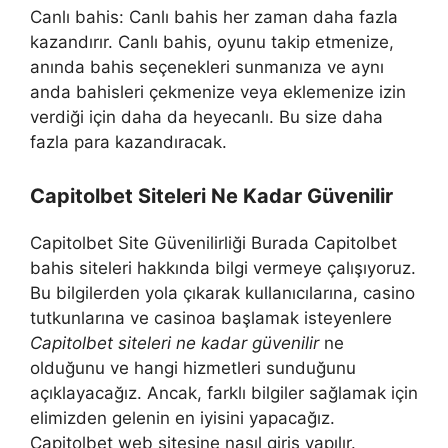
Canlı bahis: Canlı bahis her zaman daha fazla
kazandırır. Canlı bahis, oyunu takip etmenize,
anında bahis seçenekleri sunmanıza ve aynı
anda bahisleri çekmenize veya eklemenize izin
verdiği için daha da heyecanlı. Bu size daha
fazla para kazandıracak.
Capitolbet Siteleri Ne Kadar Güvenilir
Capitolbet Site Güvenilirliği Burada Capitolbet
bahis siteleri hakkında bilgi vermeye çalışıyoruz.
Bu bilgilerden yola çıkarak kullanıcılarına, casino
tutkunlarına ve casinoa başlamak isteyenlere
Capitolbet siteleri ne kadar güvenilir
ne
olduğunu ve hangi hizmetleri sunduğunu
açıklayacağız. Ancak, farklı bilgiler sağlamak için
elimizden gelenin en iyisini yapacağız.
Capitolbet web sitesine nasıl giriş yapılır.