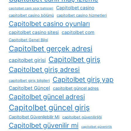
Capitolbet casino
capitolbet canlı spor bahisleri
capitolbet casino bölümü
capitolbet casino hizmetleri
Capitolbet casino oyunları
capitolbet casino sitesi
capitolbet com
Capitolbet Genel Bilgi
Capitolbet gerçek adresi
Capitolbet giriş
capitolbet girisi
Capitolbet giriş adresi
Capitolbet giriş yap
capitolbet giriş bilgileri
Capitolbet Güncel
capitolbet güncel adres
Capitolbet güncel adresi
Capitolbet güncel giriş
Capitolbet Güvenilebilir Mi
capitolbet güvenilirliği
Capitolbet güvenilir mi
capitolbet güvenirlik