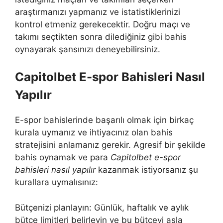
araştırmanızı yapmanız ve istatistiklerinizi
kontrol etmeniz gerekecektir. Doğru maçı ve
takımı seçtikten sonra dilediğiniz gibi bahis
oynayarak şansınızı deneyebilirsiniz.
Capitolbet E-spor Bahisleri Nasıl
Yapılır
E-spor bahislerinde başarılı olmak için birkaç
kurala uymanız ve ihtiyacınız olan bahis
stratejisini anlamanız gerekir. Agresif bir şekilde
bahis oynamak ve para
Capitolbet e-spor
bahisleri nasıl yapılır
kazanmak istiyorsanız şu
kurallara uymalısınız:
Bütçenizi planlayın: Günlük, haftalık ve aylık
bütçe limitleri belirleyin ve bu bütçeyi asla