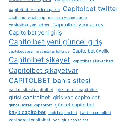
Capitolbet twitter
capitolbet tv canli maç izle
capitolbet whatsapp
capitolbet yasadışı casino
Capitolbet yeni adresi
capitolbet yeni adres
Capitolbet yeni giriş
Capitolbet yeni güncel giriş
Capitolbet üyelik
capitolbet üyelerinin avantajları hakkında
Capitolbet şikayet
capitolbet şikayet hattı
Capitolbet şikayetvar
CAPİTOLBET bahis sitesi
casino sitesi capitolbet
giris adresi capitolbet
girisi capitolbet
giris yap capitolbet
güncel capitolbet
güncel adresi capitolbet
kayit capitolbet
mobil capitolbet
twitter capitolbet
yeni adresi capitolbet
yeni giris capitolbet