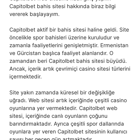
Capitolbet bahis sitesi hakkında biraz bilgi
vererek başlayayım.
Capitolbet aktif bir bahis sitesi haline geldi. Site
öncelikle spor bahisleri üzerine kuruludur ve
zamanla faaliyetlerini genişletmiştir. Ermenistan
ve Gürcistan başlıca faaliyet alanlarıdır. O
zamandan beri Capitolbet bahis sitesi büyüdü.
Ancak, içerik artık çevrimiçi casino sitesi türlerini
içermektedir.
Site yakın zamanda küresel bir değişikliğe
uğradı. Web sitesi artık içeriğinde çeşitli casino
oyunlarına yer vermektedir. Capitolbet web
sitesi, içeriğinde canlı oyunların çoğunu
barındırmaktadır. Ayrıca çeşitli spor dallarında
oyunlara yer veren Capitolbet sitesinin kullanıcı
sayısı her geçen gün artmaktadır.