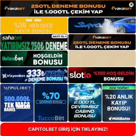
×
CAPITOLBET GİRİŞ İÇİN TIKLAYINIZ!