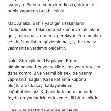
aşmayın. Bir süre sonra kendinizi çok karlı bir
bahis yaparken bulabilirsiniz.
Maç Analizi: Bahis yaptığınız takımların
istatistiklerini, takım istatistiklerini ve takımların
gelişimini analiz etmeniz gerekiyor. Yorumcuları
ve aktif analistleri gözlemlemek, iyi bir analiz
yapmanıza yardımcı olacaktır.
Nakit Stratejilerini Uygulayın: Bütçe
planlamasına benzer şekilde, kasiyer stratejileri
daha kontrollü ve verimli bir şekilde yatırım
yapmanızı sağlar. Kasa katlama kuponu
oluşturarak kasayı katlayabilir ve
çoğaltabilirsiniz. Katlanır kutular, uzun vadeli
fayda arayanlar için oldukça etkili bir tekniktir.
Olasılıklar hakkında endişelenmeyin.