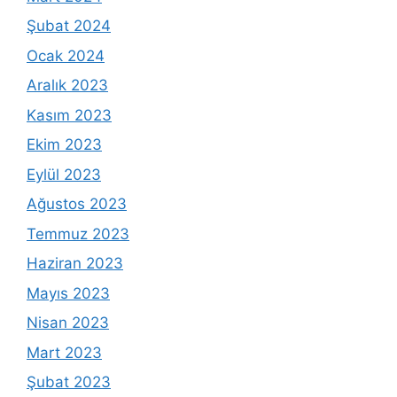
Şubat 2024
Ocak 2024
Aralık 2023
Kasım 2023
Ekim 2023
Eylül 2023
Ağustos 2023
Temmuz 2023
Haziran 2023
Mayıs 2023
Nisan 2023
Mart 2023
Şubat 2023