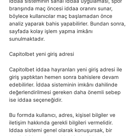
İddaa sisteminin sanal iddaa uygulaması, spor
branşında maç öncesi iddaa oranını sunar,
böylece kullanıcılar maç başlamadan önce
analiz yaparak bahis yapabilirler. Bundan sonra,
sayfada kolay işlem yapma imkânı
sunulmaktadır.
Capitolbet yeni giriş adresi
Capitolbet iddaa hayranları yeni giriş adresi ile
giriş yaptıktan hemen sonra bahislere devam
edebilirler. İddaa sisteminin imkânı dahilinde
değerlendirilmesi gereken daha önemli sebep
ise iddaa seçeneğidir.
Bu formda kullanıcı, adres, kişisel bilgiler ve
iletişim hakkında gerekli bilgileri vermelidir.
Iddaa sistemi genel olarak konuşursak, bir