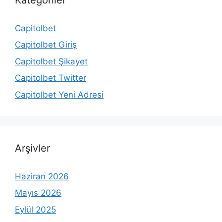
Capitolbet
Capitolbet Giriş
Capitolbet Şikayet
Capitolbet Twitter
Capitolbet Yeni Adresi
Arşivler
Haziran 2026
Mayıs 2026
Eylül 2025