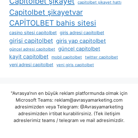
Capitolbet şikayet
capitolbet şikayet hattı
Capitolbet şikayetvar
CAPİTOLBET bahis sitesi
casino sitesi capitolbet
giris adresi capitolbet
girisi capitolbet
giris yap capitolbet
güncel capitolbet
güncel adresi capitolbet
kayit capitolbet
mobil capitolbet
twitter capitolbet
yeni adresi capitolbet
yeni giris capitolbet
"Avrasya'nın en büyük reklam platformunda olmak için
Microsoft Teams:
reklam@avrasyamarketing.com
adresimizden veya Telegram: @Avrasyamarketing
adresimizden irtibat kurabilirsiniz. (Tek iletişim
adreslerimiz teams / telegram ve mail adresimizdir.
Harici hiçbir iletişim adresimiz bulunmamaktadır.
Lütfen itibar etmeyiniz.) Türkiye yasalarına göre 7258