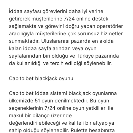
İddaa sayfası görevlerini daha iyi yerine
getirerek müşterilerine 7/24 online destek
sağlamakta ve görevini doğru yapan operatörler
aracılığıyla müşterilerine çok sorunsuz hizmetler
sunmaktadır. Uluslararası pazarda en akılda
kalan iddaa sayfalarından veya oyun
sayfalarından biri olduğu ve Türkiye pazarında
da kullanıldığı ve tercih edildiği söylenebilir.
Capitolbet blackjack oyunu
Capitolbet iddaa sistemi blackjack oyunlarına
ülkemizde 51 oyun denilmektedir. Bu oyun
seçeneklerinin 7/24 online oyun yetkilileri ile
makul bir bilanço üzerinde
değerlendirilebileceği ve kaliteli bir altyapıya
sahip olduğu söylenebilir. Rulette hesabınıza