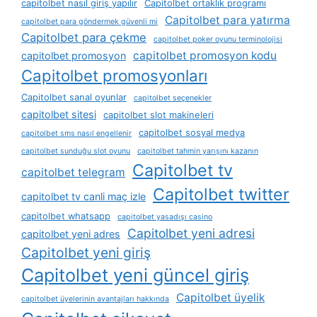
capitolbet nasıl giriş yapılır
Capitolbet ortaklık programı
Capitolbet para yatırma
capitolbet para göndermek güvenli mi
Capitolbet para çekme
capitolbet poker oyunu terminolojisi
capitolbet promosyon kodu
capitolbet promosyon
Capitolbet promosyonları
Capitolbet sanal oyunlar
capitolbet seçenekler
capitolbet sitesi
capitolbet slot makineleri
capitolbet sosyal medya
capitolbet sms nasıl engellenir
capitolbet sunduğu slot oyunu
capitolbet tahmin yarışını kazanın
Capitolbet tv
capitolbet telegram
Capitolbet twitter
capitolbet tv canli maç izle
capitolbet whatsapp
capitolbet yasadışı casino
Capitolbet yeni adresi
capitolbet yeni adres
Capitolbet yeni giriş
Capitolbet yeni güncel giriş
Capitolbet üyelik
capitolbet üyelerinin avantajları hakkında