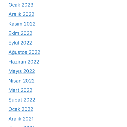
Ocak 2023
Aralık 2022
Kasım 2022
Ekim 2022
Eylül 2022
Ağustos 2022
Haziran 2022
Mayıs 2022
Nisan 2022
Mart 2022
Şubat 2022
Ocak 2022
Aralık 2021