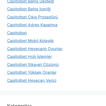
Capitolbet Bahis Desteği
Capitolbet Bahis İçeriği
Capitolbet Çıkış Prosedürü
Capitolbet Adres Kapatma
Capitolbet
Capitolbet Mobil Kolaylık
Capitolbet Heyecanlı Oyunlar
Capitolbet Hızlı İşlemler
Capitolbet Şikayet Çözümü
Capitolbet Yüksek Oranlar
Capitolbet Heyecan Verici
Kategoriler