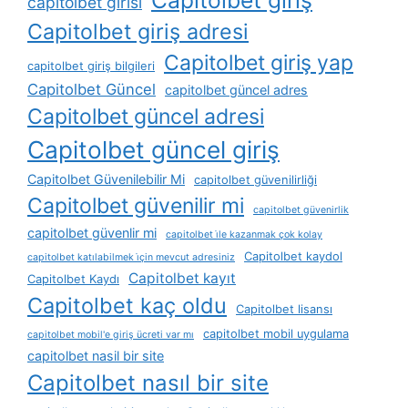
capitolbet girisi
Capitolbet giriş adresi
Capitolbet giriş yap
capitolbet giriş bilgileri
Capitolbet Güncel
capitolbet güncel adres
Capitolbet güncel adresi
Capitolbet güncel giriş
Capitolbet Güvenilebilir Mi
capitolbet güvenilirliği
Capitolbet güvenilir mi
capitolbet güvenirlik
capitolbet güvenlir mi
capitolbet i̇le kazanmak çok kolay
Capitolbet kaydol
capitolbet katılabilmek i̇çin mevcut adresiniz
Capitolbet kayıt
Capitolbet Kaydı
Capitolbet kaç oldu
Capitolbet lisansı
capitolbet mobil uygulama
capitolbet mobil'e giriş ücreti var mı
capitolbet nasil bir site
Capitolbet nasıl bir site