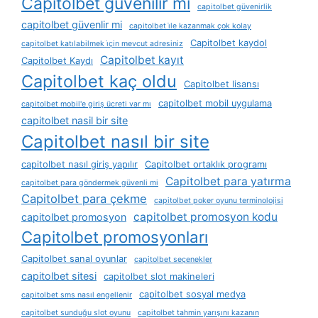
Capitolbet güvenilir mi
capitolbet güvenirlik
capitolbet güvenlir mi
capitolbet i̇le kazanmak çok kolay
Capitolbet kaydol
capitolbet katılabilmek i̇çin mevcut adresiniz
Capitolbet kayıt
Capitolbet Kaydı
Capitolbet kaç oldu
Capitolbet lisansı
capitolbet mobil uygulama
capitolbet mobil'e giriş ücreti var mı
capitolbet nasil bir site
Capitolbet nasıl bir site
capitolbet nasıl giriş yapılır
Capitolbet ortaklık programı
Capitolbet para yatırma
capitolbet para göndermek güvenli mi
Capitolbet para çekme
capitolbet poker oyunu terminolojisi
capitolbet promosyon kodu
capitolbet promosyon
Capitolbet promosyonları
Capitolbet sanal oyunlar
capitolbet seçenekler
capitolbet sitesi
capitolbet slot makineleri
capitolbet sosyal medya
capitolbet sms nasıl engellenir
capitolbet sunduğu slot oyunu
capitolbet tahmin yarışını kazanın