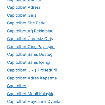
Capitolbet Adresi
Capitolbet Giriş
Capitolbet Site Farkı
Capitolbet Ağ Reklamları
Capitolbet Ücretsiz Giriş
Capitolbet Giriş Paylaşımı
Capitolbet Bahis Desteği
Capitolbet Bahis İçeriği
Capitolbet Çıkış Prosedürü
Capitolbet Adres Kapatma
Capitolbet
Capitolbet Mobil Kolaylık
Capitolbet Heyecanlı Oyunlar