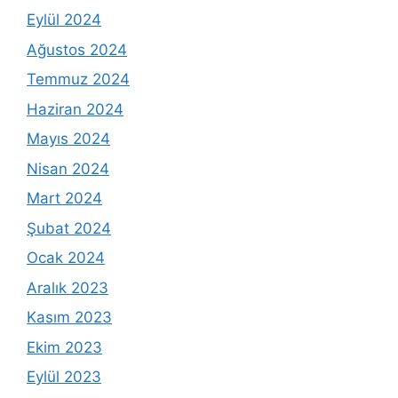
Eylül 2024
Ağustos 2024
Temmuz 2024
Haziran 2024
Mayıs 2024
Nisan 2024
Mart 2024
Şubat 2024
Ocak 2024
Aralık 2023
Kasım 2023
Ekim 2023
Eylül 2023