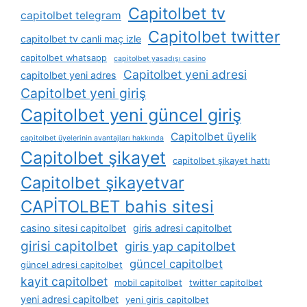
Capitolbet tv
capitolbet telegram
Capitolbet twitter
capitolbet tv canli maç izle
capitolbet whatsapp
capitolbet yasadışı casino
Capitolbet yeni adresi
capitolbet yeni adres
Capitolbet yeni giriş
Capitolbet yeni güncel giriş
Capitolbet üyelik
capitolbet üyelerinin avantajları hakkında
Capitolbet şikayet
capitolbet şikayet hattı
Capitolbet şikayetvar
CAPİTOLBET bahis sitesi
casino sitesi capitolbet
giris adresi capitolbet
girisi capitolbet
giris yap capitolbet
güncel capitolbet
güncel adresi capitolbet
kayit capitolbet
mobil capitolbet
twitter capitolbet
yeni adresi capitolbet
yeni giris capitolbet