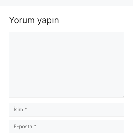
Yorum yapın
Yorum
İsim
E-
posta