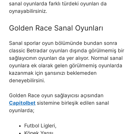
sanal oyunlarda farklı türdeki oyunları da
oynayabilirsiniz.
Golden Race Sanal Oyunları
Sanal sporlar oyun bölümünde bundan sonra
classic Betradar oyunları dışında görülmemiş bir
sağlayıcının oyunları da yer alıyor. Normal sanal
oyunlara ek olarak gelen görülmemiş oyunlarda
kazanmak için şansınızı beklemeden
deneyebilirsini.
Golden Race oyun sağlayıcısı açısından
Capitolbet
sistemine birleşik edilen sanal
oyunlarda;
Futbol Ligleri,
Köpek Yarışı,