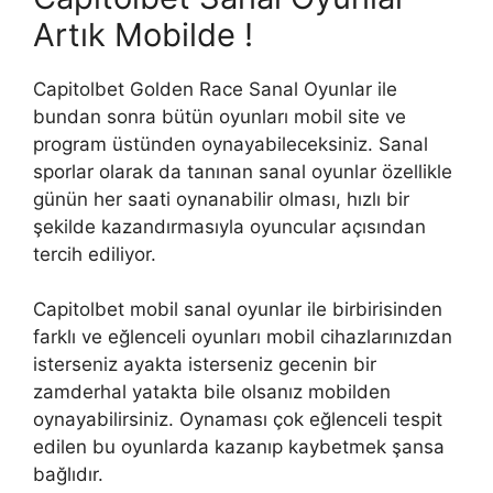
Artık Mobilde !
Capitolbet Golden Race Sanal Oyunlar ile
bundan sonra bütün oyunları mobil site ve
program üstünden oynayabileceksiniz. Sanal
sporlar olarak da tanınan sanal oyunlar özellikle
günün her saati oynanabilir olması, hızlı bir
şekilde kazandırmasıyla oyuncular açısından
tercih ediliyor.
Capitolbet mobil sanal oyunlar ile birbirisinden
farklı ve eğlenceli oyunları mobil cihazlarınızdan
isterseniz ayakta isterseniz gecenin bir
zamderhal yatakta bile olsanız mobilden
oynayabilirsiniz. Oynaması çok eğlenceli tespit
edilen bu oyunlarda kazanıp kaybetmek şansa
bağlıdır.