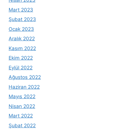
Nisan 2023
Mart 2023
Şubat 2023
Ocak 2023
Aralık 2022
Kasım 2022
Ekim 2022
Eylül 2022
Ağustos 2022
Haziran 2022
Mayıs 2022
Nisan 2022
Mart 2022
Şubat 2022