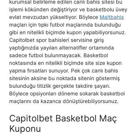
kurumsal belirleme edilen canlı bahis sitesi bu
işlemi kökünden değiştiriyor ve basketbolu üvey
evlat mevzudan yükseltiyor. Böylece
Maltbahis
maçları için tıpkı futbol maçlarında bulunduğu
gibi en nitelikli biçimde kupon yapabiliyorsunuz.
Capitolbet spor bahisleri servisine giriş
yaptığınızda yayılan alternatifler ortamında
sadece futbol bulunmayacak. Basketbol
noktasında en nitelikli biçimde site size kupon
yapma fırsatları sunuyor. Pek çok canlı bahis
sitesinin aksine bu noktada sitenin göstermiş
bulunduğu titizlik gerçekte takdire şayan.
Böylece opsiyonları döneme sokarak basketbol
maçlarını da kazanca dönüştürebiliyorsunuz.
Capitolbet Basketbol Maç
Kuponu