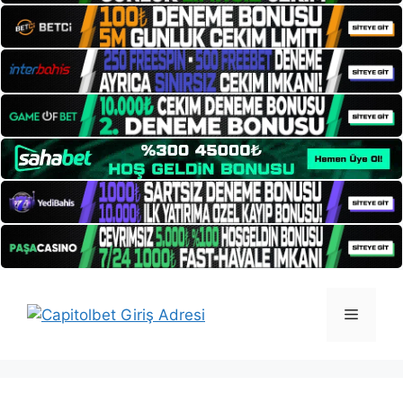
İçeriğe
atla
Menü