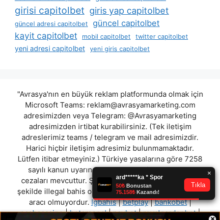
girisi capitolbet
giris yap capitolbet
güncel capitolbet
güncel adresi capitolbet
kayit capitolbet
mobil capitolbet
twitter capitolbet
yeni adresi capitolbet
yeni giris capitolbet
"Avrasya'nın en büyük reklam platformunda olmak için
Microsoft Teams:
reklam@avrasyamarketing.com
adresimizden veya Telegram: @Avrasyamarketing
adresimizden irtibat kurabilirsiniz. (Tek iletişim
adreslerimiz teams / telegram ve mail adresimizdir.
Harici hiçbir iletişim adresimiz bulunmamaktadır.
Lütfen itibar etmeyiniz.) Türkiye yasalarına göre 7258
sayılı kanun uyarınca yasa dışı bahis oynamanın
cezaları mevcuttur. Şu an bulunduğunuz site hiç bir
şekilde illegal bahis oyunları oynatmıyor ve oynamaya
aracı olmuyordur.
lgbahis
|
betplay
|
bankobet
|
pashacasino
|
betarsenal
|
psvbet
|
royalgardenbet
|
×