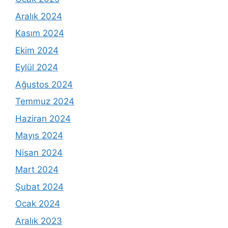
Aralık 2024
Kasım 2024
Ekim 2024
Eylül 2024
Ağustos 2024
Temmuz 2024
Haziran 2024
Mayıs 2024
Nisan 2024
Mart 2024
Şubat 2024
Ocak 2024
Aralık 2023