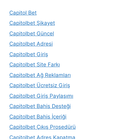
Capitol Bet
Capitolbet Şikayet
Capitolbet Güncel
Capitolbet Adresi
Capitolbet Giriş
Capitolbet Site Farkı
Capitolbet Ağ Reklamları
Capitolbet Ücretsiz Giriş
Capitolbet Giriş Paylaşımı
Capitolbet Bahis Desteği
Capitolbet Bahis İçeriği
Capitolbet Çıkış Prosedürü
Capitolbet Adres Kapatma