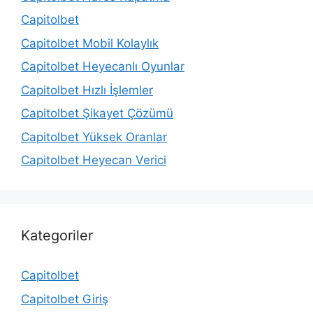
Capitolbet
Capitolbet Mobil Kolaylık
Capitolbet Heyecanlı Oyunlar
Capitolbet Hızlı İşlemler
Capitolbet Şikayet Çözümü
Capitolbet Yüksek Oranlar
Capitolbet Heyecan Verici
Kategoriler
Capitolbet
Capitolbet Giriş