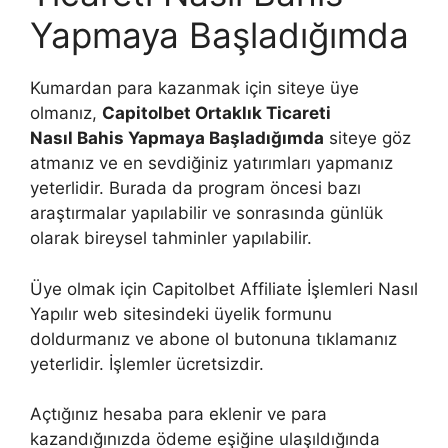
Yapmaya Başladığımda
Kumardan para kazanmak için siteye üye
olmanız,
Capitolbet Ortaklık Ticareti
Nasıl Bahis Yapmaya Başladığımda
siteye göz
atmanız ve en sevdiğiniz yatırımları yapmanız
yeterlidir. Burada da program öncesi bazı
araştırmalar yapılabilir ve sonrasında günlük
olarak bireysel tahminler yapılabilir.
Üye olmak için Capitolbet Affiliate İşlemleri Nasıl
Yapılır web sitesindeki üyelik formunu
doldurmanız ve abone ol butonuna tıklamanız
yeterlidir. İşlemler ücretsizdir.
Açtığınız hesaba para eklenir ve para
kazandığınızda ödeme eşiğine ulaşıldığında