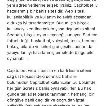
yeni adres verilerine erişebilirsiniz. Capitolbet iyi
hazırlanmış bir bahis sitesidir. Web sitesi,
kullanılabilirlik ve kullanım kolaylığı açısından
oldukça iyi tasarlanmıştır. Bunun için birçok
kullanıcıyı kendine çeken yasa dışı bahis sitesi
Seobah, birçok oyun seçeneği sunuyor. Sadece
futbol değil, basketbol, ​​voleybol, tenis, hentbol, ​​
hokey, bilardo ve kriket gibi çeşitli sporları da
yapıyorlar. İyi hazırlanmış bir sitede bingo bile
oynanabilir.
Capitolbet web sitesinin en karlı kısmı sitenin
sağ üst köşesindeki ücretsiz bahisler
bölümüdür. Capitolbet kullanıcıları bu bölümde
her gün ücretsiz bahis oynayabilirler. Bu hak
günde tek adet olarak tanımlanır, herhangi bir
döngüye dahil değildir ve doğrudan iptal
edilebilir. Pek çok bahis sitesinde bu bölüm