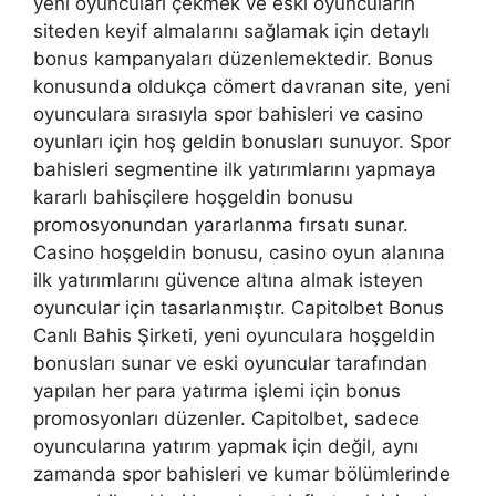
yeni oyuncuları çekmek ve eski oyuncuların
siteden keyif almalarını sağlamak için detaylı
bonus kampanyaları düzenlemektedir. Bonus
konusunda oldukça cömert davranan site, yeni
oyunculara sırasıyla spor bahisleri ve casino
oyunları için hoş geldin bonusları sunuyor. Spor
bahisleri segmentine ilk yatırımlarını yapmaya
kararlı bahisçilere hoşgeldin bonusu
promosyonundan yararlanma fırsatı sunar.
Casino hoşgeldin bonusu, casino oyun alanına
ilk yatırımlarını güvence altına almak isteyen
oyuncular için tasarlanmıştır. Capitolbet Bonus
Canlı Bahis Şirketi, yeni oyunculara hoşgeldin
bonusları sunar ve eski oyuncular tarafından
yapılan her para yatırma işlemi için bonus
promosyonları düzenler. Capitolbet, sadece
oyuncularına yatırım yapmak için değil, aynı
zamanda spor bahisleri ve kumar bölümlerinde