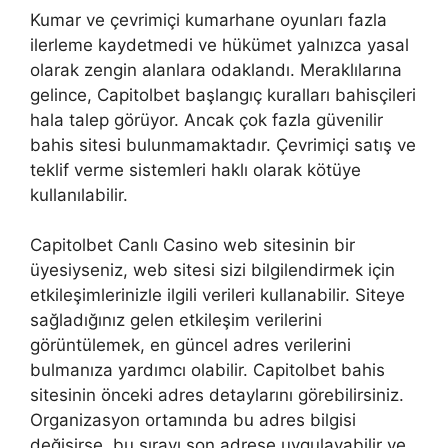
Kumar ve çevrimiçi kumarhane oyunları fazla
ilerleme kaydetmedi ve hükümet yalnızca yasal
olarak zengin alanlara odaklandı. Meraklılarına
gelince, Capitolbet başlangıç ​​kuralları bahisçileri
hala talep görüyor. Ancak çok fazla güvenilir
bahis sitesi bulunmamaktadır. Çevrimiçi satış ve
teklif verme sistemleri haklı olarak kötüye
kullanılabilir.
Capitolbet Canlı Casino web sitesinin bir
üyesiyseniz, web sitesi sizi bilgilendirmek için
etkileşimlerinizle ilgili verileri kullanabilir. Siteye
sağladığınız gelen etkileşim verilerini
görüntülemek, en güncel adres verilerini
bulmanıza yardımcı olabilir. Capitolbet bahis
sitesinin önceki adres detaylarını görebilirsiniz.
Organizasyon ortamında bu adres bilgisi
değişirse, bu sırayı son adrese uygulayabilir ve