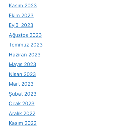
Kasım 2023
Ekim 2023
Eylül 2023
Ağustos 2023
Temmuz 2023
Haziran 2023
Mayıs 2023
Nisan 2023
Mart 2023
Şubat 2023
Ocak 2023
Aralık 2022
Kasım 2022