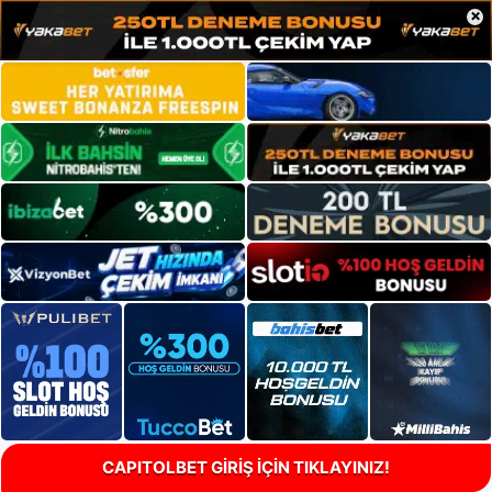
×
CAPITOLBET GİRİŞ İÇİN TIKLAYINIZ!