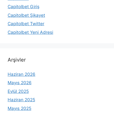
Capitolbet Giriş
Capitolbet Şikayet
Capitolbet Twitter
Capitolbet Yeni Adresi
Arşivler
Haziran 2026
Mayıs 2026
Eylül 2025
Haziran 2025
Mayıs 2025