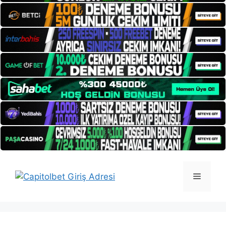
İçeriğe
atla
Menü