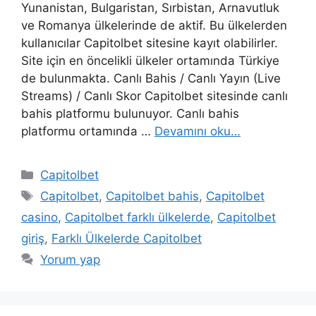
Yunanistan, Bulgaristan, Sırbistan, Arnavutluk
ve Romanya ülkelerinde de aktif. Bu ülkelerden
kullanıcılar Capitolbet sitesine kayıt olabilirler.
Site için en öncelikli ülkeler ortamında Türkiye
de bulunmakta. Canlı Bahis / Canlı Yayın (Live
Streams) / Canlı Skor Capitolbet sitesinde canlı
bahis platformu bulunuyor. Canlı bahis
platformu ortamında …
Devamını oku…
Kategoriler
Capitolbet
Etiketler
Capitolbet
,
Capitolbet bahis
,
Capitolbet
casino
,
Capitolbet farklı ülkelerde
,
Capitolbet
giriş
,
Farklı Ülkelerde Capitolbet
Yorum yap