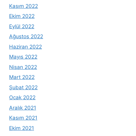
Kasım 2022
Ekim 2022
Eylül 2022
Ağustos 2022
Haziran 2022
Mayıs 2022
Nisan 2022
Mart 2022
Şubat 2022
Ocak 2022
Aralık 2021
Kasım 2021
Ekim 2021