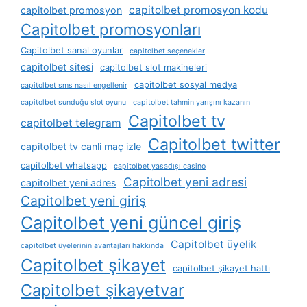
capitolbet promosyon kodu
capitolbet promosyon
Capitolbet promosyonları
Capitolbet sanal oyunlar
capitolbet seçenekler
capitolbet sitesi
capitolbet slot makineleri
capitolbet sosyal medya
capitolbet sms nasıl engellenir
capitolbet sunduğu slot oyunu
capitolbet tahmin yarışını kazanın
Capitolbet tv
capitolbet telegram
Capitolbet twitter
capitolbet tv canli maç izle
capitolbet whatsapp
capitolbet yasadışı casino
Capitolbet yeni adresi
capitolbet yeni adres
Capitolbet yeni giriş
Capitolbet yeni güncel giriş
Capitolbet üyelik
capitolbet üyelerinin avantajları hakkında
Capitolbet şikayet
capitolbet şikayet hattı
Capitolbet şikayetvar