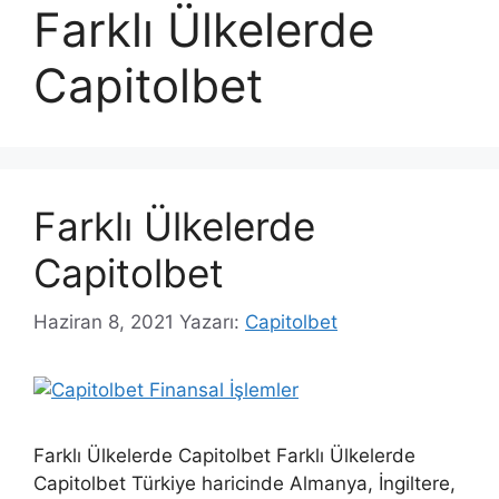
Farklı Ülkelerde
Capitolbet
Farklı Ülkelerde
Capitolbet
Haziran 8, 2021
Yazarı:
Capitolbet
Farklı Ülkelerde Capitolbet Farklı Ülkelerde
Capitolbet Türkiye haricinde Almanya, İngiltere,