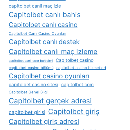
capitolbet canli maç izle
Capitolbet canlı bahis
Capitolbet canlı casino
Capitolbet Canlı Casino Oyunları
Capitolbet canlı destek
Capitolbet canlı maç izleme
Capitolbet casino
capitolbet canlı spor bahisleri
capitolbet casino bölümü
capitolbet casino hizmetleri
Capitolbet casino oyunları
capitolbet casino sitesi
capitolbet com
Capitolbet Genel Bilgi
Capitolbet gerçek adresi
Capitolbet giriş
capitolbet girisi
Capitolbet giriş adresi