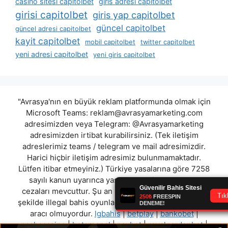
casino sitesi capitolbet
giris adresi capitolbet
girisi capitolbet
giris yap capitolbet
güncel capitolbet
güncel adresi capitolbet
kayit capitolbet
mobil capitolbet
twitter capitolbet
yeni adresi capitolbet
yeni giris capitolbet
"Avrasya'nın en büyük reklam platformunda olmak için
Microsoft Teams:
reklam@avrasyamarketing.com
adresimizden veya Telegram: @Avrasyamarketing
adresimizden irtibat kurabilirsiniz. (Tek iletişim
adreslerimiz teams / telegram ve mail adresimizdir.
Harici hiçbir iletişim adresimiz bulunmamaktadır.
Lütfen itibar etmeyiniz.) Türkiye yasalarına göre 7258
sayılı kanun uyarınca yasa dışı bahis oynamanın
cezaları mevcuttur. Şu an bulunduğunuz site hiç bir
şekilde illegal bahis oyunları oynatmıyor ve oynamaya
aracı olmuyordur.
lgbahis
|
betplay
|
bankobet
|
pashacasino
|
betarsenal
|
psvbet
|
royalgardenbet
|