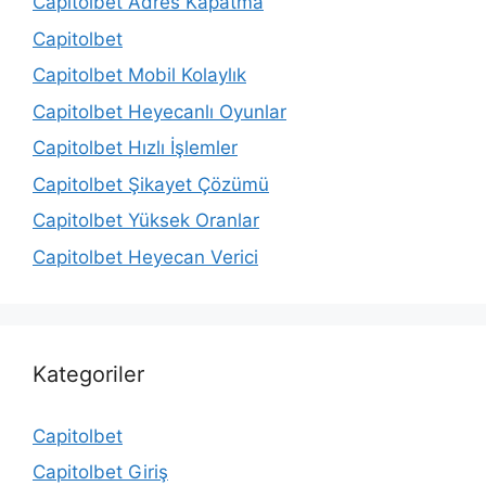
Capitolbet Adres Kapatma
Capitolbet
Capitolbet Mobil Kolaylık
Capitolbet Heyecanlı Oyunlar
Capitolbet Hızlı İşlemler
Capitolbet Şikayet Çözümü
Capitolbet Yüksek Oranlar
Capitolbet Heyecan Verici
Kategoriler
Capitolbet
Capitolbet Giriş