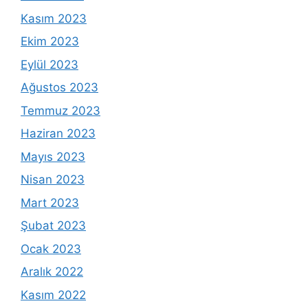
Kasım 2023
Ekim 2023
Eylül 2023
Ağustos 2023
Temmuz 2023
Haziran 2023
Mayıs 2023
Nisan 2023
Mart 2023
Şubat 2023
Ocak 2023
Aralık 2022
Kasım 2022