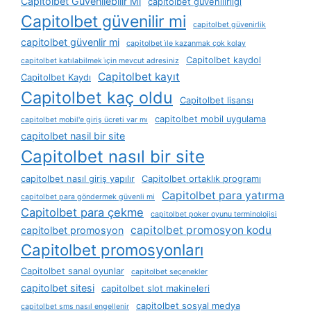
Capitolbet Güvenilebilir Mi
capitolbet güvenilirliği
Capitolbet güvenilir mi
capitolbet güvenirlik
capitolbet güvenlir mi
capitolbet i̇le kazanmak çok kolay
Capitolbet kaydol
capitolbet katılabilmek i̇çin mevcut adresiniz
Capitolbet kayıt
Capitolbet Kaydı
Capitolbet kaç oldu
Capitolbet lisansı
capitolbet mobil uygulama
capitolbet mobil'e giriş ücreti var mı
capitolbet nasil bir site
Capitolbet nasıl bir site
capitolbet nasıl giriş yapılır
Capitolbet ortaklık programı
Capitolbet para yatırma
capitolbet para göndermek güvenli mi
Capitolbet para çekme
capitolbet poker oyunu terminolojisi
capitolbet promosyon kodu
capitolbet promosyon
Capitolbet promosyonları
Capitolbet sanal oyunlar
capitolbet seçenekler
capitolbet sitesi
capitolbet slot makineleri
capitolbet sosyal medya
capitolbet sms nasıl engellenir