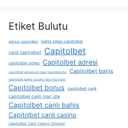
Etiket Bulutu
bahis sitesi capitolbet
adresi capitolbet
Capitolbet
canli capitolbet
Capitolbet adresi
capitolbet adres
Capitolbet bahis
capitolbet altyapısını nasıl tanımlarsınız
capitolbet bahis kuponu nasıl hazırlanır
Capitolbet bonus
capitolbet canli
capitolbet canli maç izle
Capitolbet canlı bahis
Capitolbet canlı casino
Capitolbet Canlı Casino Oyunları