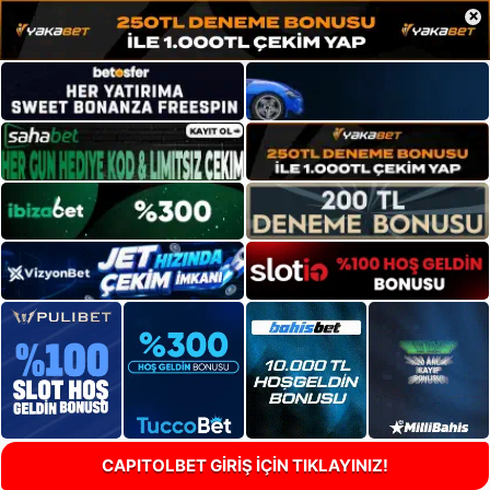
×
CAPITOLBET GİRİŞ İÇİN TIKLAYINIZ!