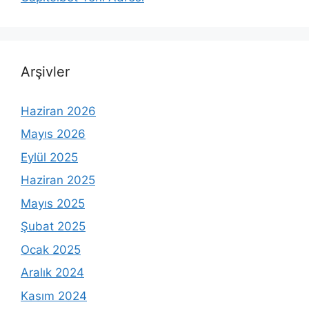
Arşivler
Haziran 2026
Mayıs 2026
Eylül 2025
Haziran 2025
Mayıs 2025
Şubat 2025
Ocak 2025
Aralık 2024
Kasım 2024