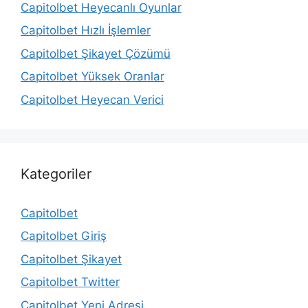
Capitolbet Heyecanlı Oyunlar
Capitolbet Hızlı İşlemler
Capitolbet Şikayet Çözümü
Capitolbet Yüksek Oranlar
Capitolbet Heyecan Verici
Kategoriler
Capitolbet
Capitolbet Giriş
Capitolbet Şikayet
Capitolbet Twitter
Capitolbet Yeni Adresi