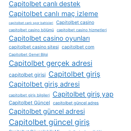
Capitolbet canlı destek
Capitolbet canlı maç izleme
Capitolbet casino
capitolbet canlı spor bahisleri
capitolbet casino bölümü
capitolbet casino hizmetleri
Capitolbet casino oyunları
capitolbet casino sitesi
capitolbet com
Capitolbet Genel Bilgi
Capitolbet gerçek adresi
Capitolbet giriş
capitolbet girisi
Capitolbet giriş adresi
Capitolbet giriş yap
capitolbet giriş bilgileri
Capitolbet Güncel
capitolbet güncel adres
Capitolbet güncel adresi
Capitolbet güncel giriş