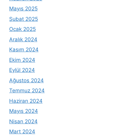
Mayıs 2025
Şubat 2025
Ocak 2025
Aralık 2024
Kasım 2024
Ekim 2024
Eylül 2024
Ağustos 2024
Temmuz 2024
Haziran 2024
Mayıs 2024
Nisan 2024
Mart 2024