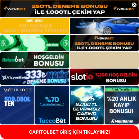
×
CAPITOLBET GİRİŞ İÇİN TIKLAYINIZ!