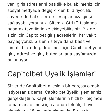
yeni giriş adreslerini basitlikle bulabilmeniz için
sosyal medyada değişiklikleri bildiriyor. Bu
sayede derhal sizler de hesaplarınıza girişi
sağlayabiliyorsunuz. Sitemizi Ctrl+D tuşlarına
basarak favorilerinize ekleyebilirsiniz. Biz de
sizin için Capitolbet giriş adreslerini her vakit
paylaşıyoruz. Sizlerin siteye daha basit ve
itimatli biçimde gidebilmesi için Capitolbet yeni
giriş adresi ve giriş butonları ana sayfamızda
bulunuyor.
Capitolbet Üyelik İşlemleri
Sizler de Capitolbet ailesinin bir parçası olmak
istiyorsanız derhal Capitolbet üyelik işlemlerinizi
gerçekleştirin. Kayıt işlemlerinin hızlı bir biçimde
tamamlanabilmesi için aranan tek ölçüt üye
olacakların 18 yaşında olmasıdır. Bu şartı