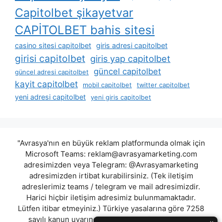
Capitolbet şikayetvar
CAPİTOLBET bahis sitesi
casino sitesi capitolbet
giris adresi capitolbet
girisi capitolbet
giris yap capitolbet
güncel capitolbet
güncel adresi capitolbet
kayit capitolbet
mobil capitolbet
twitter capitolbet
yeni adresi capitolbet
yeni giris capitolbet
"Avrasya'nın en büyük reklam platformunda olmak için
Microsoft Teams:
reklam@avrasyamarketing.com
adresimizden veya Telegram: @Avrasyamarketing
adresimizden irtibat kurabilirsiniz. (Tek iletişim
adreslerimiz teams / telegram ve mail adresimizdir.
Harici hiçbir iletişim adresimiz bulunmamaktadır.
Lütfen itibar etmeyiniz.) Türkiye yasalarına göre 7258
sayılı kanun uyarınca yasa dışı bahis oynamanın