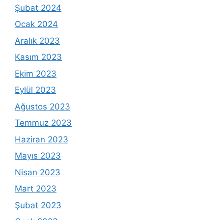
Şubat 2024
Ocak 2024
Aralık 2023
Kasım 2023
Ekim 2023
Eylül 2023
Ağustos 2023
Temmuz 2023
Haziran 2023
Mayıs 2023
Nisan 2023
Mart 2023
Şubat 2023