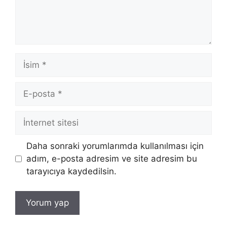
İsim
E-
posta
İnternet
sitesi
Daha sonraki yorumlarımda kullanılması için
adım, e-posta adresim ve site adresim bu
tarayıcıya kaydedilsin.