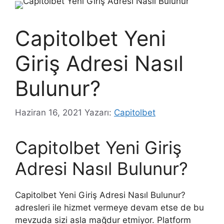
Capitolbet Yeni
Giriş Adresi Nasıl
Bulunur?
Haziran 16, 2021
Yazarı:
Capitolbet
Capitolbet Yeni Giriş
Adresi Nasıl Bulunur?
Capitolbet Yeni Giriş Adresi Nasıl Bulunur?
adresleri ile hizmet vermeye devam etse de bu
mevzuda sizi asla mağdur etmiyor. Platform