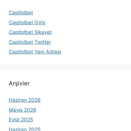
Capitolbet
Capitolbet Giriş
Capitolbet Şikayet
Capitolbet Twitter
Capitolbet Yeni Adresi
Arşivler
Haziran 2026
Mayıs 2026
Eylül 2025
Haziran 2025