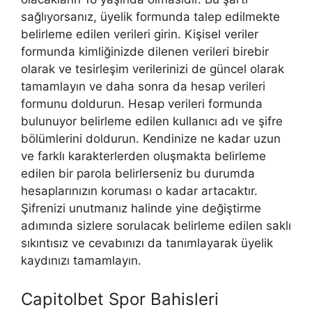
sağlıyorsanız, üyelik formunda talep edilmekte
belirleme edilen verileri girin. Kişisel veriler
formunda kimliğinizde dilenen verileri birebir
olarak ve tesirleşim verilerinizi de güncel olarak
tamamlayın ve daha sonra da hesap verileri
formunu doldurun. Hesap verileri formunda
bulunuyor belirleme edilen kullanıcı adı ve şifre
bölümlerini doldurun. Kendinize ne kadar uzun
ve farklı karakterlerden oluşmakta belirleme
edilen bir parola belirlerseniz bu durumda
hesaplarınızın koruması o kadar artacaktır.
Şifrenizi unutmanız halinde yine değiştirme
adımında sizlere sorulacak belirleme edilen saklı
sıkıntısız ve cevabınızı da tanımlayarak üyelik
kaydınızı tamamlayın.
Capitolbet Spor Bahisleri