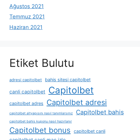
Ağustos 2021
Temmuz 2021
Haziran 2021
Etiket Bulutu
bahis sitesi capitolbet
adresi capitolbet
Capitolbet
canli capitolbet
Capitolbet adresi
capitolbet adres
Capitolbet bahis
capitolbet altyapısını nasıl tanımlarsınız
capitolbet bahis kuponu nasıl hazırlanır
Capitolbet bonus
capitolbet canli
capitolbet canli maç izle