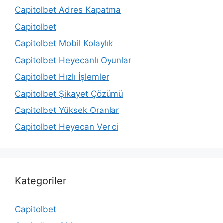
Capitolbet Adres Kapatma
Capitolbet
Capitolbet Mobil Kolaylık
Capitolbet Heyecanlı Oyunlar
Capitolbet Hızlı İşlemler
Capitolbet Şikayet Çözümü
Capitolbet Yüksek Oranlar
Capitolbet Heyecan Verici
Kategoriler
Capitolbet