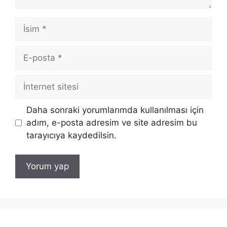
İsim
E-
posta
İnternet
sitesi
Daha sonraki yorumlarımda kullanılması için
adım, e-posta adresim ve site adresim bu
tarayıcıya kaydedilsin.