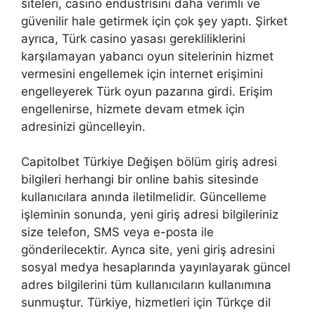
siteleri, casino endüstrisini daha verimli ve
güvenilir hale getirmek için çok şey yaptı. Şirket
ayrıca, Türk casino yasası gerekliliklerini
karşılamayan yabancı oyun sitelerinin hizmet
vermesini engellemek için internet erişimini
engelleyerek Türk oyun pazarına girdi. Erişim
engellenirse, hizmete devam etmek için
adresinizi güncelleyin.
Capitolbet Türkiye Değişen bölüm giriş adresi
bilgileri herhangi bir online bahis sitesinde
kullanıcılara anında iletilmelidir. Güncelleme
işleminin sonunda, yeni giriş adresi bilgileriniz
size telefon, SMS veya e-posta ile
gönderilecektir. Ayrıca site, yeni giriş adresini
sosyal medya hesaplarında yayınlayarak güncel
adres bilgilerini tüm kullanıcıların kullanımına
sunmuştur. Türkiye, hizmetleri için Türkçe dil