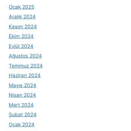
Ocak 2025
Aralık 2024
Kasım 2024
Ekim 2024
Eylül 2024
Ağustos 2024
Temmuz 2024
Haziran 2024
Mayıs 2024
Nisan 2024
Mart 2024
Şubat 2024
Ocak 2024