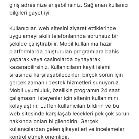
giriş adresinize erişebilirsiniz. Sağlanan kullanıcı
bilgileri gayet iyi.
Kullanıcılar, web sitesini ziyaret ettiklerinde
uygulamayı akıllı telefonlarında sorunsuz bir
şekilde çalıştırabilir. Mobil kullanıma hazır
platformlarda oluşturulan programlara bahis
yaparak veya casinolarda oynayarak
kazanabilirsiniz. Kullanıcıların kayıt işlemi
sırasında karşılaşabilecekleri birçok sorun için
gerçek zamanlı destek hizmetleri sunuyoruz.
Mobil uyumluluk, özellikle programın 24 saat
çalışmasını isteyenler için sitenin kullanımını
kolaylaştırır. Lütfen kullanıcıları bildirin ve bu
web sitesinde karşılaşabilecekleri pek çok sorun
hakkında onları bilgilendirin. Gerçek
kullanıcılardan gelen şikayetleri ve incelemeleri
kontrol etmek önemlidir.