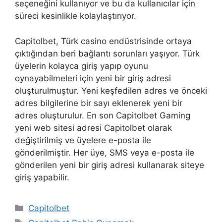
seçeneğini kullanıyor ve bu da kullanıcılar için
süreci kesinlikle kolaylaştırıyor.
Capitolbet, Türk casino endüstrisinde ortaya
çıktığından beri bağlantı sorunları yaşıyor. Türk
üyelerin kolayca giriş yapıp oyunu
oynayabilmeleri için yeni bir giriş adresi
oluşturulmuştur. Yeni keşfedilen adres ve önceki
adres bilgilerine bir sayı eklenerek yeni bir
adres oluşturulur. En son Capitolbet Gaming
yeni web sitesi adresi Capitolbet olarak
değiştirilmiş ve üyelere e-posta ile
gönderilmiştir. Her üye, SMS veya e-posta ile
gönderilen yeni bir giriş adresi kullanarak siteye
giriş yapabilir.
Kategoriler
Capitolbet
Etiketler