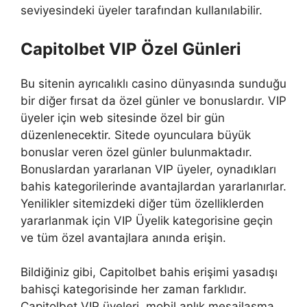
seviyesindeki üyeler tarafından kullanılabilir.
Capitolbet VIP Özel Günleri
Bu sitenin ayrıcalıklı casino dünyasında sunduğu
bir diğer fırsat da özel günler ve bonuslardır. VIP
üyeler için web sitesinde özel bir gün
düzenlenecektir. Sitede oyunculara büyük
bonuslar veren özel günler bulunmaktadır.
Bonuslardan yararlanan VIP üyeler, oynadıkları
bahis kategorilerinde avantajlardan yararlanırlar.
Yenilikler sitemizdeki diğer tüm özelliklerden
yararlanmak için VIP Üyelik kategorisine geçin
ve tüm özel avantajlara anında erişin.
Bildiğiniz gibi, Capitolbet bahis erişimi yasadışı
bahisçi kategorisinde her zaman farklıdır.
Capitolbet VIP üyeleri, mobil anlık mesajlaşma