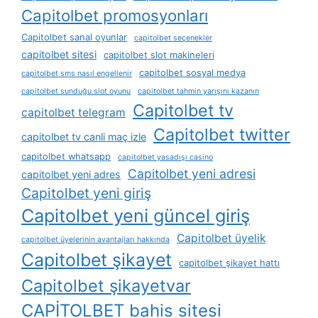
Capitolbet promosyonları
Capitolbet sanal oyunlar
capitolbet seçenekler
capitolbet sitesi
capitolbet slot makineleri
capitolbet sosyal medya
capitolbet sms nasıl engellenir
capitolbet sunduğu slot oyunu
capitolbet tahmin yarışını kazanın
Capitolbet tv
capitolbet telegram
Capitolbet twitter
capitolbet tv canli maç izle
capitolbet whatsapp
capitolbet yasadışı casino
Capitolbet yeni adresi
capitolbet yeni adres
Capitolbet yeni giriş
Capitolbet yeni güncel giriş
Capitolbet üyelik
capitolbet üyelerinin avantajları hakkında
Capitolbet şikayet
capitolbet şikayet hattı
Capitolbet şikayetvar
CAPİTOLBET bahis sitesi