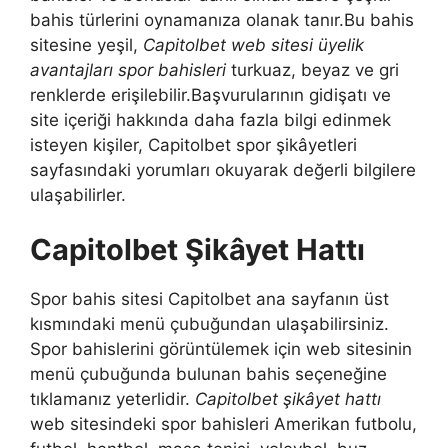
bahis türlerini oynamanıza olanak tanır.Bu bahis
sitesine yeşil,
Capitolbet web sitesi üyelik
avantajları spor bahisleri
turkuaz, beyaz ve gri
renklerde erişilebilir.Başvurularının gidişatı ve
site içeriği hakkında daha fazla bilgi edinmek
isteyen kişiler, Capitolbet spor şikâyetleri
sayfasındaki yorumları okuyarak değerli bilgilere
ulaşabilirler.
Capitolbet Şikâyet Hattı
Spor bahis sitesi Capitolbet ana sayfanın üst
kısmındaki menü çubuğundan ulaşabilirsiniz.
Spor bahislerini görüntülemek için web sitesinin
menü çubuğunda bulunan bahis seçeneğine
tıklamanız yeterlidir.
Capitolbet şikâyet hattı
web sitesindeki spor bahisleri Amerikan futbolu,