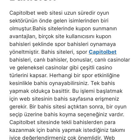
Capitolbet web sitesi uzun süredir oyun
sektörünün önde gelen isimlerinden biri
olmuştur.Bahis sitelerinde kupon sunmanın
avantajları, birçok site kullanıcısını kupon
bahisleri şeklinde spor bahisleri oynamaya
yöneltmiştir. Bahis siteleri, spor
Capitolbet
bahisleri, canlı bahisler, bonuslar, canlı casinolar
ve geleneksel casinolar gibi çeşitli casino
türlerini kapsar. Herhangi bir spor etkinliğine
kesinlikle bahis oynayabilirsiniz. Tek bahis
yapmak oldukça basittir. Bu işlemi başlatmak
için web sitesinin bahis sayfasına erişmeniz
gerekir. Bir bahis sitesi açtıktan sonra, bir oyun
seçip üzerine bahis koyma seçeneğiniz vardır.
Capitolbet sitesinde tekli bahislerden para
kazanmak için bahis yapmak istediğiniz takımı
iyice değerlendirmeniz çok önemlidir. Web