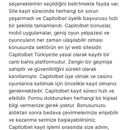
seçeneklerinin seçildiğini belirtmekte fayda var.
Site kayıt sürecinde herhangi bir sorun
yaşanmadı ve Capitolbet üyelik başvurusu hızlı
bir şekilde tamamlandı. Capitolbet bonuslar,
mobil uygulamalar, geniş oyun yelpazesi ve
oyuncuların her zaman ulaşılabilir olması
konusunda sektörün en iyi web sitesidir.
Capitolbet Türkiye’de yasal olarak kayıtlı bir
canlı bahis platformudur. Zengin bir geçmişe
sahiptir ve güvenilirliğini sürekli olarak
kanıtlamıştır. Capitolbet üye olmak ve casino
oyunlarına katılmak için öncelikle kayıt olmanız
gerekmektedir. Capitolbet kayıt süreci hızlı ve
etkilidir. Formu doldururken herhangi bir kişisel
bilgi vermenize gerek yoktur. Bonusunuzu
aldıktan sonra bedava çevirmelerinize erişebilir
ve kazanma serinize başlayabilirsiniz.
Capitolbet kayıt işlemi sırasında size adımı,