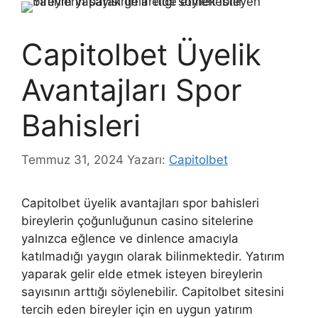
Capitolbet Üyelik
Avantajları Spor
Bahisleri
Temmuz 31, 2024
Yazarı:
Capitolbet
Capitolbet üyelik avantajları spor bahisleri
bireylerin çoğunluğunun casino sitelerine
yalnızca eğlence ve dinlence amacıyla
katılmadığı yaygın olarak bilinmektedir. Yatırım
yaparak gelir elde etmek isteyen bireylerin
sayısının arttığı söylenebilir. Capitolbet sitesini
tercih eden bireyler için en uygun yatırım