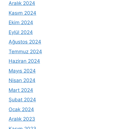
Aralık 2024
Kasım 2024
Ekim 2024
Eylül 2024
Ağustos 2024
Temmuz 2024
Haziran 2024
Mayıs 2024
Nisan 2024
Mart 2024
Şubat 2024
Ocak 2024
Aralık 2023
Kasım 2023