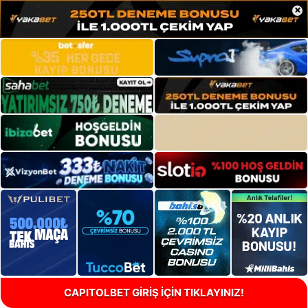
×
CAPITOLBET GİRİŞ İÇİN TIKLAYINIZ!