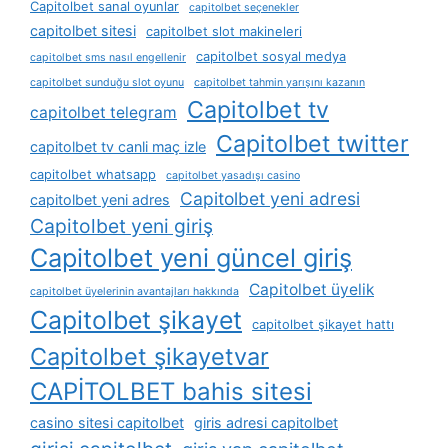
Capitolbet sanal oyunlar
capitolbet seçenekler
capitolbet sitesi
capitolbet slot makineleri
capitolbet sosyal medya
capitolbet sms nasıl engellenir
capitolbet sunduğu slot oyunu
capitolbet tahmin yarışını kazanın
Capitolbet tv
capitolbet telegram
Capitolbet twitter
capitolbet tv canli maç izle
capitolbet whatsapp
capitolbet yasadışı casino
Capitolbet yeni adresi
capitolbet yeni adres
Capitolbet yeni giriş
Capitolbet yeni güncel giriş
Capitolbet üyelik
capitolbet üyelerinin avantajları hakkında
Capitolbet şikayet
capitolbet şikayet hattı
Capitolbet şikayetvar
CAPİTOLBET bahis sitesi
casino sitesi capitolbet
giris adresi capitolbet