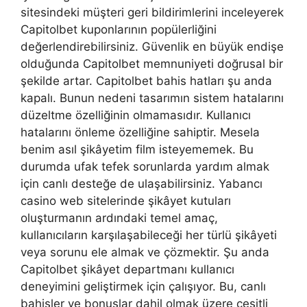
sitesindeki müşteri geri bildirimlerini inceleyerek
Capitolbet kuponlarının popülerliğini
değerlendirebilirsiniz. Güvenlik en büyük endişe
olduğunda Capitolbet memnuniyeti doğrusal bir
şekilde artar. Capitolbet bahis hatları şu anda
kapalı. Bunun nedeni tasarımın sistem hatalarını
düzeltme özelliğinin olmamasıdır. Kullanıcı
hatalarını önleme özelliğine sahiptir. Mesela
benim asıl şikâyetim film isteyememek. Bu
durumda ufak tefek sorunlarda yardım almak
için canlı desteğe de ulaşabilirsiniz. Yabancı
casino web sitelerinde şikâyet kutuları
oluşturmanın ardındaki temel amaç,
kullanıcıların karşılaşabileceği her türlü şikâyeti
veya sorunu ele almak ve çözmektir. Şu anda
Capitolbet şikâyet departmanı kullanıcı
deneyimini geliştirmek için çalışıyor. Bu, canlı
bahisler ve bonuslar dahil olmak üzere çeşitli