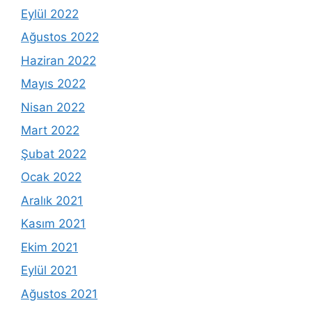
Eylül 2022
Ağustos 2022
Haziran 2022
Mayıs 2022
Nisan 2022
Mart 2022
Şubat 2022
Ocak 2022
Aralık 2021
Kasım 2021
Ekim 2021
Eylül 2021
Ağustos 2021