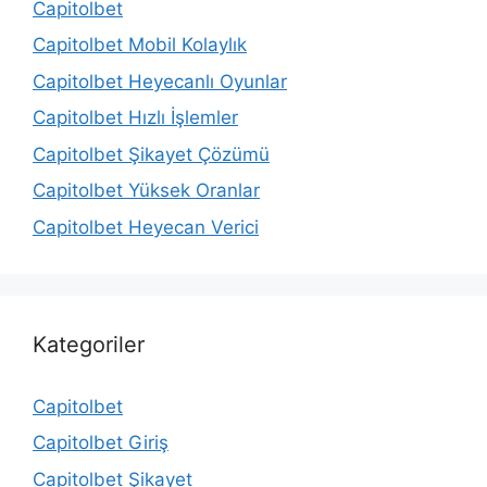
Capitolbet
Capitolbet Mobil Kolaylık
Capitolbet Heyecanlı Oyunlar
Capitolbet Hızlı İşlemler
Capitolbet Şikayet Çözümü
Capitolbet Yüksek Oranlar
Capitolbet Heyecan Verici
Kategoriler
Capitolbet
Capitolbet Giriş
Capitolbet Şikayet