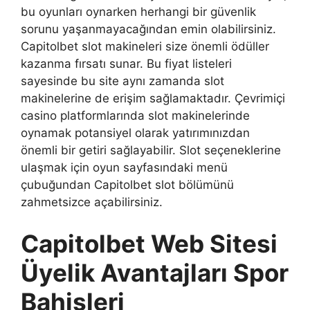
bu oyunları oynarken herhangi bir güvenlik
sorunu yaşanmayacağından emin olabilirsiniz.
Capitolbet slot makineleri size önemli ödüller
kazanma fırsatı sunar. Bu fiyat listeleri
sayesinde bu site aynı zamanda slot
makinelerine de erişim sağlamaktadır. Çevrimiçi
casino platformlarında slot makinelerinde
oynamak potansiyel olarak yatırımınızdan
önemli bir getiri sağlayabilir. Slot seçeneklerine
ulaşmak için oyun sayfasındaki menü
çubuğundan Capitolbet slot bölümünü
zahmetsizce açabilirsiniz.
Capitolbet Web Sitesi
Üyelik Avantajları Spor
Bahisleri