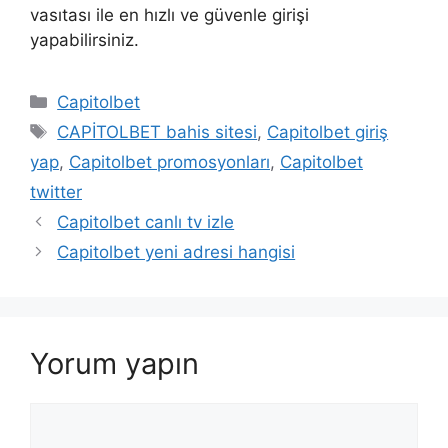
vasıtası ile en hızlı ve güvenle girişi
yapabilirsiniz.
Kategoriler
Capitolbet
Etiketler
CAPİTOLBET bahis sitesi
,
Capitolbet giriş
yap
,
Capitolbet promosyonları
,
Capitolbet
twitter
Capitolbet canlı tv izle
Capitolbet yeni adresi hangisi
Yorum yapın
Yorum