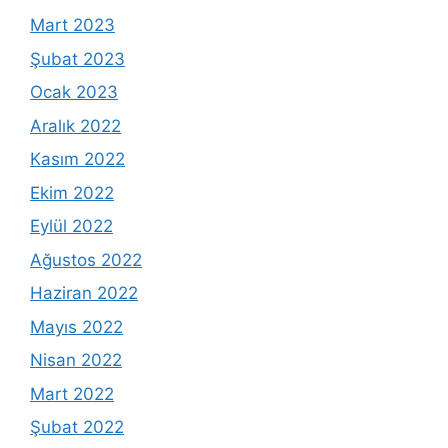
Mart 2023
Şubat 2023
Ocak 2023
Aralık 2022
Kasım 2022
Ekim 2022
Eylül 2022
Ağustos 2022
Haziran 2022
Mayıs 2022
Nisan 2022
Mart 2022
Şubat 2022