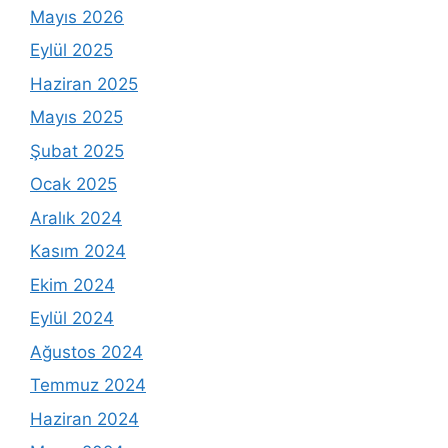
Mayıs 2026
Eylül 2025
Haziran 2025
Mayıs 2025
Şubat 2025
Ocak 2025
Aralık 2024
Kasım 2024
Ekim 2024
Eylül 2024
Ağustos 2024
Temmuz 2024
Haziran 2024