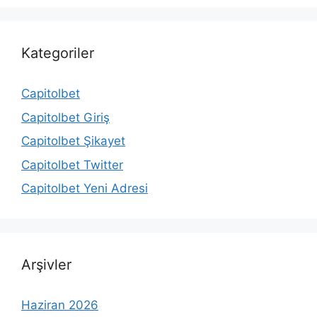
Kategoriler
Capitolbet
Capitolbet Giriş
Capitolbet Şikayet
Capitolbet Twitter
Capitolbet Yeni Adresi
Arşivler
Haziran 2026