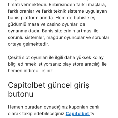
fırsatı vermektedir. Birbirisinden farklı maçlara,
farklı oranlar ve farklı teknik sisteme uygulayan
bahis platformlarında. Hem de bahisle eş
güdümlü masa ve casino oyunları da
oynanmaktadır. Bahis sitelerinin artması ile
sorunlu sistemler, mağdur oyuncular ve sorunlar
ortaya gelmektedir.
Çeşitli slot oyunları ile ilgili daha yüksek kolay
bilgi edinmek istiyorsanız play store aracılığı ile
hemen indirebilirsiniz.
Capitolbet güncel giriş
butonu
Hemen buradan oynadığınız kuponları canlı
olarak takip edebileceğiniz
Capitolbet
tv